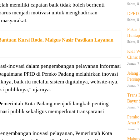
Sabtu, 8
ah memiliki capaian baik tidak boleh berhenti
t harus menjadi motivasi untuk menghadirkan
DPRD K
 masyarakat.
Sabtu, 8
Pakar
Huntap
antuan Kursi Roda, Maigus Nasir Pastikan Layanan
Sabtu, 8
KKI WA
Clinic 
Jumat, 7
asi-inovasi dalam pengembangan pelayanan informasi
Jelang
i bagaimana PPID di Pemko Padang melahirkan inovasi
Persia
knya, baik itu melalui sistem digitalnya, website-nya,
Jumat, 7
si publiknya,” ujarnya.
Trans 
Bayur 
Pemerintah Kota Padang menjadi langkah penting
Jumat, 7
masi publik sekaligus memperkuat transparansi
Pemko 
Arau S
Jumat, 7
pengembangan inovasi pelayanan, Pemerintah Kota
Maigus