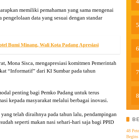
4
 diharapkan memiliki pemahaman yang sama mengenai
ta pengelolaan data yang sesuai dengan standar
5
otel Bumi Minang, Wali Kota Padang Apresiasi
6
at, Mona Sisca, mengapresiasi komitmen Pemerintah
kat “Informatif” dari KI Sumbar pada tahun
7
modal penting bagi Pemko Padang untuk terus
8
asi kepada masyarakat melalui berbagai inovasi.
 yang telah diraihnya pada tahun lalu, pendampingan
B
 sudah seperti makan nasi sehari-hari saja bagi PPID
48 Pet
Begins