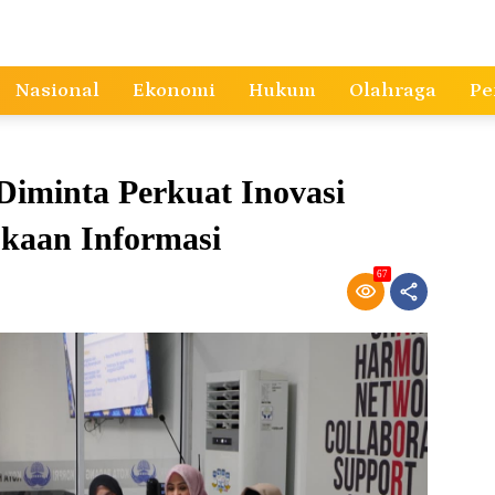
Nasional
Ekonomi
Hukum
Olahraga
Pe
iminta Perkuat Inovasi
ukaan Informasi
67