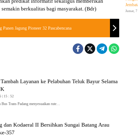
an predikat informatif sekaligus memberikan
Jembat
semakin berkualitas bagi masyarakat. (Bdr)
Jumat, 7
ng Panen Jagung Pioneer 32 Pascabencana
 Tambah Layanan ke Pelabuhan Teluk Bayur Selama
JK
 | 15 : 52
Bus Trans Padang menyesuaikan rute…
 dan Kodaeral II Bersihkan Sungai Batang Arau
ke-357