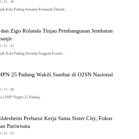
 | 15 : 48
ah Kota Padang bersama Komando Daerah…
 dan Zigo Rolanda Tinjau Pembangunan Jembatan
banjir
 | 15 : 43
ah Kota Padang bersama Anggota Komisi…
MPN 25 Padang Wakili Sumbar di O2SN Nasional
 | 15 : 38
wa SMP Negeri 25 Padang…
ldesheim Perbarui Kerja Sama Sister City, Fokus
an Pariwisata
 | 15 : 33