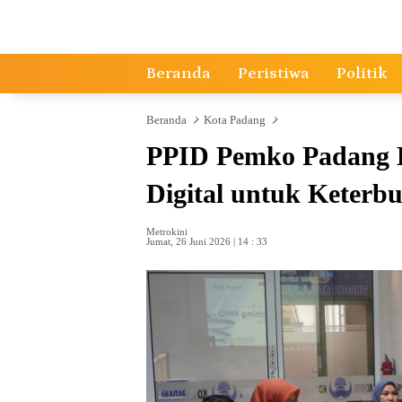
Langsung
ke
konten
Beranda
Peristiwa
Politik
Beranda
Kota Padang
PPID Pemko Padang D
Digital untuk Keterb
Metrokini
Jumat, 26 Juni 2026 | 14 : 33