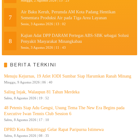
Minggu, 2 Agustus 2026 | 15 : 25
Air Baku Keruh, Perumda AM Kota Padang Hentikan
7
Sementara Produksi Air pada Tiga Area Layanan
Senin, 3 Agustus 2026 | 13 : 02
Kajian Adat DPP DARAM Pertegas ABS-SBK sebagai Solusi
8
Penyakit Masyarakat Minangkabau
Senin, 3 Agustus 2026 | 11 : 43
BERITA TERKINI
Menuju Kejurnas, 19 Atlet IODI Sumbar Siap Harumkan Ranah Minang
Minggu, 9 Agustus 2026 | 06 : 40
Saling Injak, Walaupun 81 Tahun Merdeka
Sabtu, 8 Agustus 2026 | 19 : 52
48 Petenis Siap Adu Gengsi, Usung Tema The New Era Begins pada
Executive Iwan Tennis Club Session 6
Sabtu, 8 Agustus 2026 | 17 : 10
DPRD Kota Bukittinggi Gelar Rapat Paripurna Istimewa
Sabtu, 8 Agustus 2026 | 08 : 35