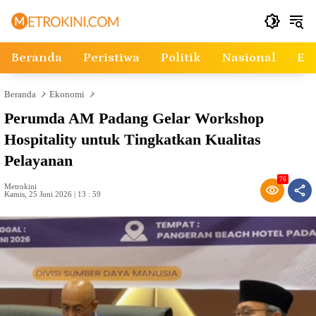
Langsung
ke
konten
Beranda
Peristiwa
Politik
Nasional
Ek
Beranda
Ekonomi
Perumda AM Padang Gelar Workshop
Hospitality untuk Tingkatkan Kualitas
Pelayanan
76
Metrokini
Kamis, 25 Juni 2026 | 13 : 59