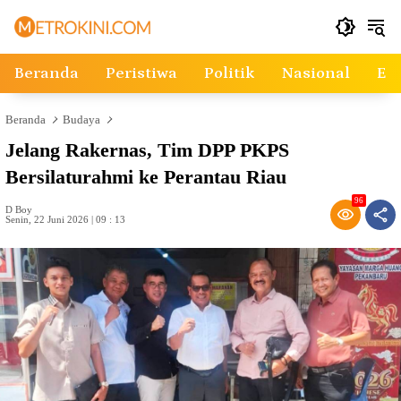
Langsung
ke
konten
Beranda
Peristiwa
Politik
Nasional
Ek
Beranda
Budaya
Jelang Rakernas, Tim DPP PKPS
Bersilaturahmi ke Perantau Riau
96
D Boy
Senin, 22 Juni 2026 | 09 : 13