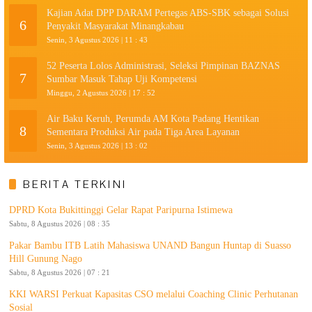
Kajian Adat DPP DARAM Pertegas ABS-SBK sebagai Solusi
6
Penyakit Masyarakat Minangkabau
Senin, 3 Agustus 2026 | 11 : 43
52 Peserta Lolos Administrasi, Seleksi Pimpinan BAZNAS
7
Sumbar Masuk Tahap Uji Kompetensi
Minggu, 2 Agustus 2026 | 17 : 52
Air Baku Keruh, Perumda AM Kota Padang Hentikan
8
Sementara Produksi Air pada Tiga Area Layanan
Senin, 3 Agustus 2026 | 13 : 02
BERITA TERKINI
DPRD Kota Bukittinggi Gelar Rapat Paripurna Istimewa
Sabtu, 8 Agustus 2026 | 08 : 35
Pakar Bambu ITB Latih Mahasiswa UNAND Bangun Huntap di Suasso
Hill Gunung Nago
Sabtu, 8 Agustus 2026 | 07 : 21
KKI WARSI Perkuat Kapasitas CSO melalui Coaching Clinic Perhutanan
Sosial