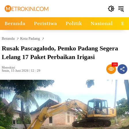
Langsung
ke
konten
Beranda
Peristiwa
Politik
Nasional
Ek
Beranda
Kota Padang
Rusak Pascagalodo, Pemko Padang Segera
Lelang 17 Paket Perbaikan Irigasi
106
Metrokini
Senin, 15 Juni 2026 | 12 : 29