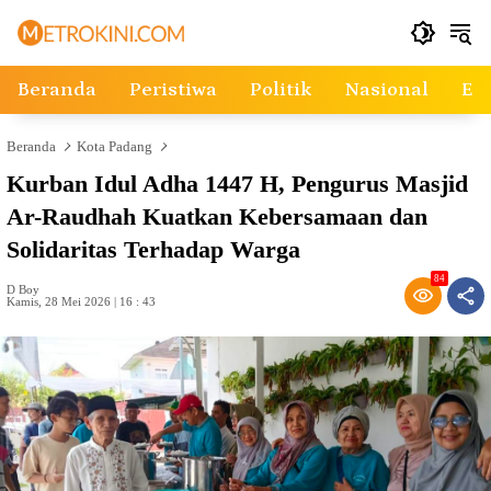
Langsung
ke
konten
Beranda
Peristiwa
Politik
Nasional
Ek
Beranda
Kota Padang
Kurban Idul Adha 1447 H, Pengurus Masjid
Ar-Raudhah Kuatkan Kebersamaan dan
Solidaritas Terhadap Warga
84
D Boy
Kamis, 28 Mei 2026 | 16 : 43