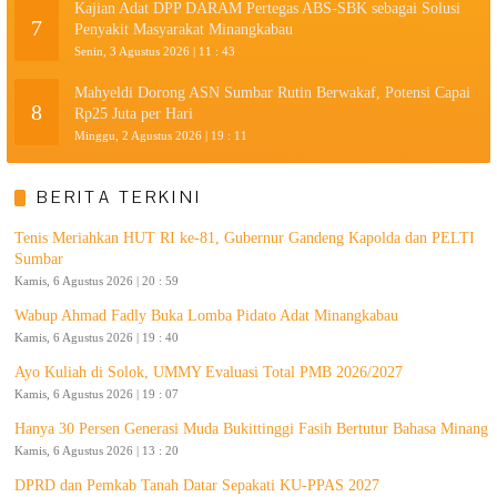
Kajian Adat DPP DARAM Pertegas ABS-SBK sebagai Solusi
7
Penyakit Masyarakat Minangkabau
Senin, 3 Agustus 2026 | 11 : 43
Mahyeldi Dorong ASN Sumbar Rutin Berwakaf, Potensi Capai
8
Rp25 Juta per Hari
Minggu, 2 Agustus 2026 | 19 : 11
BERITA TERKINI
Tenis Meriahkan HUT RI ke-81, Gubernur Gandeng Kapolda dan PELTI
Sumbar
Kamis, 6 Agustus 2026 | 20 : 59
Wabup Ahmad Fadly Buka Lomba Pidato Adat Minangkabau
Kamis, 6 Agustus 2026 | 19 : 40
Ayo Kuliah di Solok, UMMY Evaluasi Total PMB 2026/2027
Kamis, 6 Agustus 2026 | 19 : 07
Hanya 30 Persen Generasi Muda Bukittinggi Fasih Bertutur Bahasa Minang
Kamis, 6 Agustus 2026 | 13 : 20
DPRD dan Pemkab Tanah Datar Sepakati KU-PPAS 2027