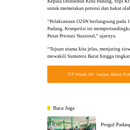
Kepala Disdikbud Kota Padang, Yopi Kr
untuk memetakan potensi dan bakat olah
“Pelaksanaan O2SN berlangsung pada 18
Padang. Kompetisi ini mempertandingka
Pusat Prestasi Nasional,” ujarnya.
“Tujuan utama kita jelas, menjaring sis
mewakili Sumatera Barat hingga tingkat 
ITP Wisuda 165 Sarjana, Rektor Pro
Baca Juga
Progul Padan