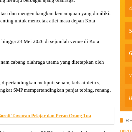
ng menuju berbagai ajang olahraga.
4
estasi dan mengembangkan kemampuan yang dimiliki.
penting untuk mencetak atlet masa depan Kota
5
hingga 23 Mei 2026 di sejumlah venue di Kota
6
nam cabang olahraga utama yang ditetapkan oleh
7
dipertandingkan meliputi senam, kids athletics,
 Tingkat SMP mempertandingkan panjat tebing, renang,
8
roti Tawuran Pelajar dan Peran Orang Tua
B
DPRD d