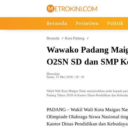
Langsung
ke
konten
Beranda
Peristiwa
Politik
Beranda
Kota Padang
Wawako Padang Maigu
O2SN SD dan SMP Ko
Metrokini
Senin, 25 Mei 2026 | 18 : 41
Wakil Wali Kota Maigus Nasir menyerahkan piala kepada pa
Padang Tahun 2026 di Kantor Dinas Pendidikan dan Kebuday
PADANG – Wakil Wali Kota
Maigus Nas
Olimpiade Olahraga Siswa Nasional ti
Kantor Dinas Pendidikan dan Kebudayaa