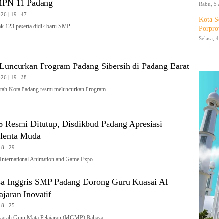
PN 11 Padang
Rabu, 5 
26 | 19 : 47
Kota S
 123 peserta didik baru SMP…
Porpro
Selasa, 
Luncurkan Program Padang Sibersih di Padang Barat
26 | 19 : 38
ah Kota Padang resmi meluncurkan Program…
Resmi Ditutup, Disdikbud Padang Apresiasi
alenta Muda
18 : 29
ternational Animation and Game Expo…
 Inggris SMP Padang Dorong Guru Kuasai AI
jaran Inovatif
18 : 25
rah Guru Mata Pelajaran (MGMP) Bahasa…