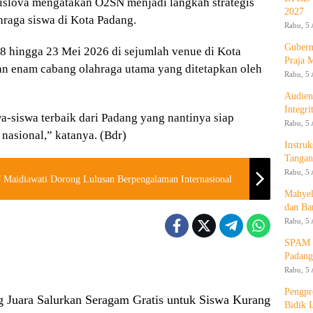
islova mengatakan O2SN menjadi langkah strategis
2027
raga siswa di Kota Padang.
Rabu, 5 
Gubern
 hingga 23 Mei 2026 di sejumlah venue di Kota
Praja 
n enam cabang olahraga utama yang ditetapkan oleh
Rabu, 5 
Audien
Integr
wa-siswa terbaik dari Padang yang nantinya siap
Rabu, 5 
nasional,” katanya. (Bdr)
Instruk
Tangan
Rabu, 5 
f Maidiawati Dorong Lulusan Berpengalaman Internasional
Mahyel
dan Ba
Rabu, 5 
SPAM T
Padang
Rabu, 5 
Pengpr
g Juara Salurkan Seragam Gratis untuk Siswa Kurang
Bidik 