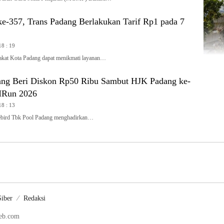
e-357, Trans Padang Berlakukan Tarif Rp1 pada 7
18 : 19
t Kota Padang dapat menikmati layanan…
ang Beri Diskon Rp50 Ribu Sambut HJK Padang ke-
MRun 2026
18 : 13
ird Tbk Pool Padang menghadirkan…
iber
Redaksi
web.com