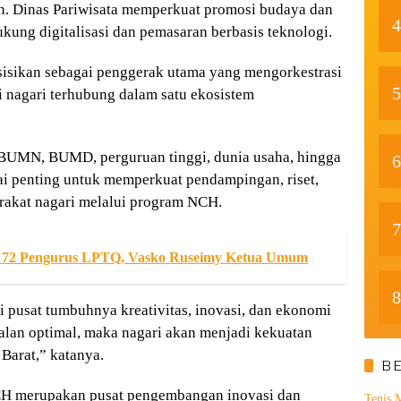
 Dinas Pariwisata memperkuat promosi budaya dan
4
kung digitalisasi dan pemasaran berbasis teknologi.
isikan sebagai penggerak utama yang mengorkestrasi
5
si nagari terhubung dalam satu ekosistem
 BUMN, BUMD, perguruan tinggi, dunia usaha, hingga
6
ilai penting untuk memperkuat pendampingan, riset,
arakat nagari melalui program NCH.
7
 72 Pengurus LPTQ, Vasko Ruseimy Ketua Umum
8
i pusat tumbuhnya kreativitas, inovasi, dan ekonomi
rjalan optimal, maka nagari akan menjadi kekuatan
arat,” katanya.
B
CH merupakan pusat pengembangan inovasi dan
Tenis 