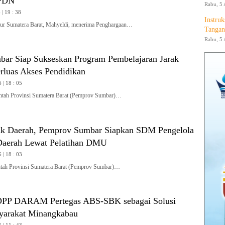
IPDN
Rabu, 5 
| 19 : 38
Instruk
 Sumatera Barat, Mahyeldi, menerima Penghargaan…
Tangan
Rabu, 5 
ar Siap Sukseskan Program Pembelajaran Jarak
rluas Akses Pendidikan
 | 18 : 05
ah Provinsi Sumatera Barat (Pemprov Sumbar)…
uk Daerah, Pemprov Sumbar Siapkan SDM Pengelola
Daerah Lewat Pelatihan DMU
 | 18 : 03
h Provinsi Sumatera Barat (Pemprov Sumbar)…
 DPP DARAM Pertegas ABS-SBK sebagai Solusi
yarakat Minangkabau