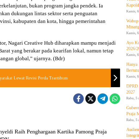
Kapold
erkelanjutan, bukan program jangka pendek. Ia
Kamis, 6
kan dukungan lintas sektor serta penguatan
vinsi, kabupaten dan kota, hingga pemerintahan
Wabup 
Minan
Kamis, 6
ktor, Nagari Creative Hub diharapkan mampu menjadi
Ayo Ku
2026/2
rat yang berakar pada kearifan lokal, namun tetap
Kamis, 6
angan global,” ujarnya. (Bdr)
Hanya 
Bertut
Kamis, 6
arakat Lewat Revisi Perda Trantibum
DPRD d
2027
Rabu, 5 
Gubern
Praja 
Rabu, 5 
Audien
yeldi Raih Penghargaan Kartika Pamong Praja
Integr