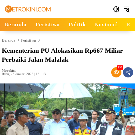
Langsung
ke
konten
Beranda
Peristiwa
Politik
Nasional
Ek
Beranda
Peristiwa
Kementerian PU Alokasikan Rp667 Miliar
Perbaiki Jalan Malalak
195
Metrokini
Rabu, 28 Januari 2026 | 18 : 13