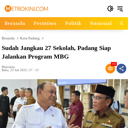
Langsung
ke
konten
Beranda
Peristiwa
Politik
Nasional
Ek
Beranda
Kota Padang
Sudah Jangkau 27 Sekolah, Padang Siap
Jalankan Program MBG
316
Metrokini
Rabu, 23 Juli 2025 | 17 : 13