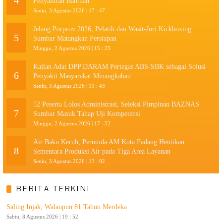
4
Penyaluran Bantuan
Senin, 3 Agustus 2026 | 17 : 47
Jelang Porprov 2026, Pelatih dan Wasit-Juri Kickboxing
5
Sumbar Matangkan Persiapan
Minggu, 2 Agustus 2026 | 15 : 25
Kajian Adat DPP DARAM Pertegas ABS-SBK sebagai Solusi
6
Penyakit Masyarakat Minangkabau
Senin, 3 Agustus 2026 | 11 : 43
52 Peserta Lolos Administrasi, Seleksi Pimpinan BAZNAS
7
Sumbar Masuk Tahap Uji Kompetensi
Minggu, 2 Agustus 2026 | 17 : 52
Air Baku Keruh, Perumda AM Kota Padang Hentikan
8
Sementara Produksi Air pada Tiga Area Layanan
Senin, 3 Agustus 2026 | 13 : 02
BERITA TERKINI
Saling Injak, Walaupun 81 Tahun Merdeka
Sabtu, 8 Agustus 2026 | 19 : 52