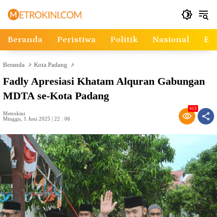
Langsung
ke
konten
Beranda
Peristiwa
Politik
Nasional
Ek
Beranda
Kota Padang
Fadly Apresiasi Khatam Alquran Gabungan
MDTA se-Kota Padang
413
Metrokini
Minggu, 1 Juni 2025 | 22 : 06