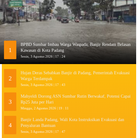
BPBD Sumbar Imbau Warga Waspada, Banjir Rendam Belasan
1
Kawasan di Kota Padang
Senin, 3 Agustus 2026 | 17 : 24
Hujan Deras Sebabkan Banjir di Padang, Pemerintah Evakuasi
2
Warga Terdampak
Senin, 3 Agustus 2026 | 17 : 43
Mahyeldi Dorong ASN Sumbar Rutin Berwakaf, Potensi Capai
3
Rp25 Juta per Hari
Minggu, 2 Agustus 2026 | 19 : 11
Banjir Landa Padang, Wali Kota Instruksikan Evakuasi dan
4
Penyaluran Bantuan
Senin, 3 Agustus 2026 | 17 : 47