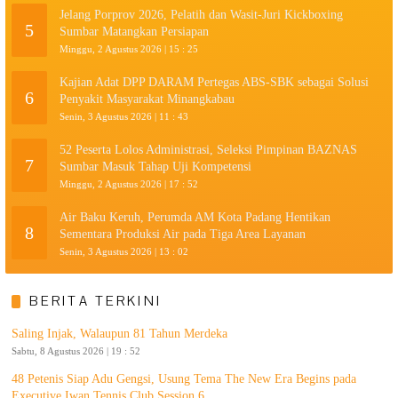
Jelang Porprov 2026, Pelatih dan Wasit-Juri Kickboxing
5
Sumbar Matangkan Persiapan
Minggu, 2 Agustus 2026 | 15 : 25
Kajian Adat DPP DARAM Pertegas ABS-SBK sebagai Solusi
6
Penyakit Masyarakat Minangkabau
Senin, 3 Agustus 2026 | 11 : 43
52 Peserta Lolos Administrasi, Seleksi Pimpinan BAZNAS
7
Sumbar Masuk Tahap Uji Kompetensi
Minggu, 2 Agustus 2026 | 17 : 52
Air Baku Keruh, Perumda AM Kota Padang Hentikan
8
Sementara Produksi Air pada Tiga Area Layanan
Senin, 3 Agustus 2026 | 13 : 02
BERITA TERKINI
Saling Injak, Walaupun 81 Tahun Merdeka
Sabtu, 8 Agustus 2026 | 19 : 52
48 Petenis Siap Adu Gengsi, Usung Tema The New Era Begins pada
Executive Iwan Tennis Club Session 6