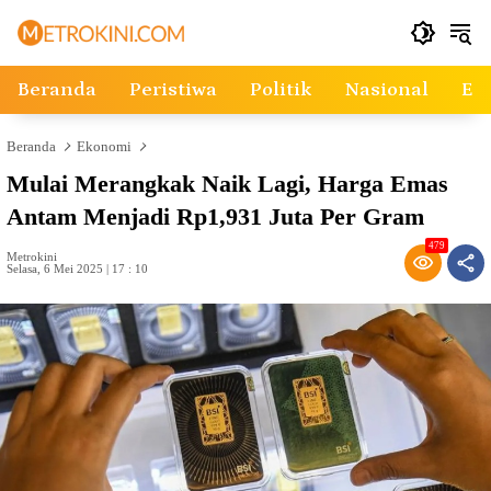
Langsung
ke
konten
Beranda
Peristiwa
Politik
Nasional
Ek
Beranda
Ekonomi
Mulai Merangkak Naik Lagi, Harga Emas
Antam Menjadi Rp1,931 Juta Per Gram
479
Metrokini
Selasa, 6 Mei 2025 | 17 : 10