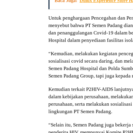
Baca Juga:
Dulux Experience Store Ha
Untuk penghargaan Pencegahan dan Pena
menyebut bahwa PT Semen Padang diang
dan penanggulangan Covid-19 dalam b
Hospital dalam penyediaan fasilitas iso
“Kemudian, melakukan kegiatan pence
sosialisasi covid secara daring, dan m
Semen Padang Hospital dan Polda Sumba
Semen Padang Group, tapi juga kepada 
Kemudian terkait P2HIV-AIDS lanjutn
dalam kebijakan perusahaan, melakukan
perusahaan, serta melakukan sosialisas
lingkungan PT Semen Padang.
“Selain itu, Semen Padang juga bekerja
penderita HIV, mempunyai Komite P2H