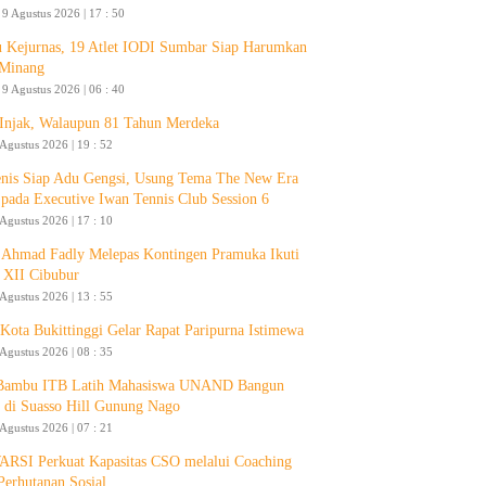
9 Agustus 2026 | 17 : 50
 Kejurnas, 19 Atlet IODI Sumbar Siap Harumkan
Minang
9 Agustus 2026 | 06 : 40
 Injak, Walaupun 81 Tahun Merdeka
 Agustus 2026 | 19 : 52
enis Siap Adu Gengsi, Usung Tema The New Era
 pada Executive Iwan Tennis Club Session 6
 Agustus 2026 | 17 : 10
Ahmad Fadly Melepas Kontingen Pramuka Ikuti
 XII Cibubur
 Agustus 2026 | 13 : 55
ota Bukittinggi Gelar Rapat Paripurna Istimewa
 Agustus 2026 | 08 : 35
 Bambu ITB Latih Mahasiswa UNAND Bangun
 di Suasso Hill Gunung Nago
 Agustus 2026 | 07 : 21
RSI Perkuat Kapasitas CSO melalui Coaching
Perhutanan Sosial