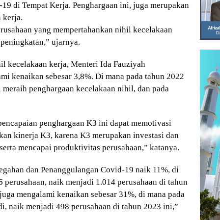
9 di Tempat Kerja. Penghargaan ini, juga merupakan
kerja.
erusahaan yang mempertahankan nihil kecelakaan
 peningkatan,” ujarnya.
l kecelakaan kerja, Menteri Ida Fauziyah
i kenaikan sebesar 3,8%. Di mana pada tahun 2022
l meraih penghargaan kecelakaan nihil, dan pada
 pencapaian penghargaan K3 ini dapat memotivasi
an kinerja K3, karena K3 merupakan investasi dan
erta mencapai produktivitas perusahaan,” katanya.
egahan dan Penanggulangan Covid-19 naik 11%, di
 perusahaan, naik menjadi 1.014 perusahaan di tahun
juga mengalami kenaikan sebesar 31%, di mana pada
i, naik menjadi 498 perusahaan di tahun 2023 ini,”