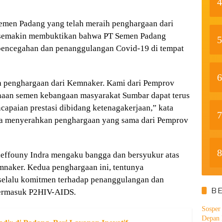
4
emen Padang yang telah meraih penghargaan dari
i semakin membuktikan bahwa PT Semen Padang
5
pencegahan dan penanggulangan Covid-19 di tempat
6
a penghargaan dari Kemnaker. Kami dari Pemprov
haan semen kebangaan masyarakat Sumbar dapat terus
paian prestasi dibidang ketenagakerjaan,” kata
7
ga menyerahkan penghargaan yang sama dari Pemprov
8
ieffouny Indra mengaku bangga dan bersyukur atas
mnaker. Kedua penghargaan ini, tentunya
elalu komitmen terhadap penanggulangan dan
B
termasuk P2HIV-AIDS.
Sosper
Depan 