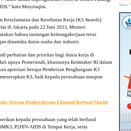
Jumat, 7
IDS,” kata Musytaqim.
n Keselamatan dan Kesehatan Kerja (K3 Awards)
ar di Jakarta pada 22 Juni 2023, Menteri
atakan bahwa tantangan ketenagakerjaan terus
n dinamika dunia usaha dan industri.
di perhatian dan prioritas bagi dunia kerja di
n dari upaya Pemerintah, khususnya Kemnaker RI dalam
n apresiasi berupa Pemberian Penghargaan K3
l menerapkan K3, baik kepada perusahaan maupun
uto, Dorong Pemberdayaan Ekonomi Berbasis Masjid
berikan kepada perusahaan yang telah berhasil
SMK3, P2HIV-AIDS di Tempat Kerja, serta