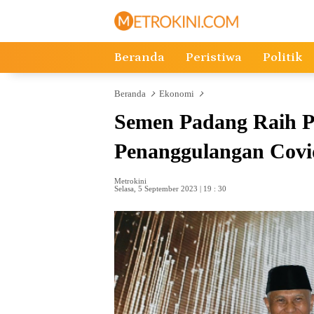
Langsung
ke
konten
Beranda
Peristiwa
Politik
Beranda
Ekonomi
Semen Padang Raih P
Penanggulangan Covi
Metrokini
Selasa, 5 September 2023 | 19 : 30