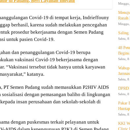
dir di Padang, Beri Layanan Inovatif
Minggu, 
Menuju
nggulangan Covid-19 di tempat kerja, Indrieffouny
Ranah 
gap berhasil, karena sudah melakukan pencegahan
Minggu, 
entuk prosedur bekerjasama dengan Semen Padang
Saling
lasi untuk pasien Covid-19.
Sabtu, 8
48 Pet
gahan dan penanggulangan Covid-19 berupa
Begins
elakukan vaksinasi Covid-19 bekerjasama dengan
Sabtu, 8
r. “Vaksinasi tersebut tidak hanya untuk karyawan
Wabup 
masyarakat,” katanya.
Jamnas
Sabtu, 8
ya, PT Semen Padang sudah memasukkan P2HIV AIDS
DPRD K
 sosialisasi dengan pemasangan baliho di lingkungan
Sabtu, 8
i kepada insan perusahaan dan sekolah-sekolah di
Pakar
Huntap
Sabtu, 8
 sama dengan puskesmas terkait pelayanan untuk
KKI WA
IV-AIDS dalam kepengurusan P2K3 di Semen Padang,
Clinic 