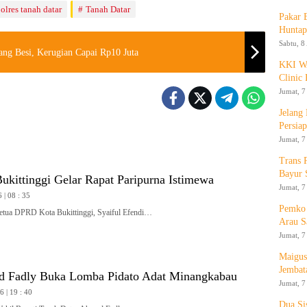
olres tanah datar
Tanah Datar
Pakar
Huntap
Sabtu, 8
g Besi, Kerugian Capai Rp10 Juta
KKI WA
Clinic 
Jumat, 7
Jelang
Persia
Jumat, 7
Trans 
Bayur 
kittinggi Gelar Rapat Paripurna Istimewa
Jumat, 7
 | 08 : 35
Pemko 
a DPRD Kota Bukittinggi, Syaiful Efendi…
Arau S
Jumat, 7
Maigus
Jembat
 Fadly Buka Lomba Pidato Adat Minangkabau
Jumat, 7
 | 19 : 40
Dua Si