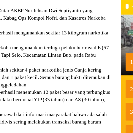
 Datar AKBP Nur Ichsan Dwi Septiyanto yang
, Kabag Ops Kompol Nofri, dan Kasatres Narkoba
erhasil mengamankan sekitar 13 kilogram narkotika
.
rkoba mengamankan terduga pelaku berinisial E (57
i Tapi Selo, Kecamatan Lintau Buo, pada Rabu
1
ah sekitar 4 paket narkotika jenis Ganja kering
ng dan 1 paket kecil. Semua barang bukti ditemukan di
enggeledahan.
2
berhasil menemukan 12 paket besar yang terbungkus
elaku berinisial YIP (33 tahun) dan AS (30 tahun),
3
erawal dari informasi masyarakat bahwa ada salah
idivis sering melakukan transaksi barang haram