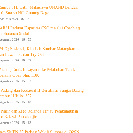
 Bambu ITB Latih Mahasiswa UNAND Bangun
 di Suasso Hill Gunung Nago
 Agustus 2026 | 07 : 21
RSI Perkuat Kapasitas CSO melalui Coaching
Perhutanan Sosial
 Agustus 2026 | 16 : 53
 MTQ Nasional, Khafilah Sumbar Matangkan
pan Lewat TC dan Try Out
 Agustus 2026 | 16 : 02
Padang Tambah Layanan ke Pelabuhan Teluk
Selama Open Ship HJK
 Agustus 2026 | 15 : 52
Padang dan Kodaeral II Bersihkan Sungai Batang
ambut HJK ke-357
 Agustus 2026 | 15 : 48
 Nasir dan Zigo Rolanda Tinjau Pembangunan
an Kalawi Pascabanjir
 Agustus 2026 | 15 : 43
swa SMPN 25 Padang Wakili Sumbar di O2SN