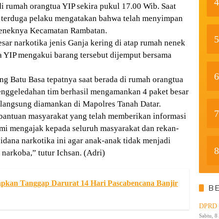
4
 rumah orangtua YIP sekira pukul 17.00 Wib. Saat
, terduga pelaku mengatakan bahwa telah menyimpan
 neneknya Kecamatan Rambatan.
5
sar narkotika jenis Ganja kering di atap rumah nenek
nya YIP mengakui barang tersebut dijemput bersama
6
 Batu Basa tepatnya saat berada di rumah orangtua
penggeledahan tim berhasil mengamankan 4 paket besar
a langsung diamankan di Mapolres Tanah Datar.
7
 bantuan masyarakat yang telah memberikan informasi
mi mengajak kepada seluruh masyarakat dan rekan-
dana narkotika ini agar anak-anak tidak menjadi
8
narkoba,” tutur Ichsan. (Adri)
pkan Tanggap Darurat 14 Hari Pascabencana Banjir
B
DPRD K
Sabtu, 8