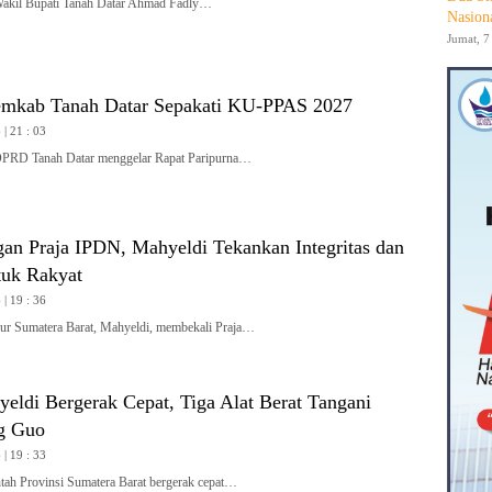
l Bupati Tanah Datar Ahmad Fadly…
Nasion
Jumat, 7
mkab Tanah Datar Sepakati KU-PPAS 2027
| 21 : 03
 Tanah Datar menggelar Rapat Paripurna…
gan Praja IPDN, Mahyeldi Tekankan Integritas dan
tuk Rakyat
| 19 : 36
 Sumatera Barat, Mahyeldi, membekali Praja…
yeldi Bergerak Cepat, Tiga Alat Berat Tangani
g Guo
| 19 : 33
h Provinsi Sumatera Barat bergerak cepat…