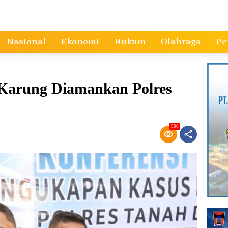
Nasional
Ekonomi
Hukum
Olahraga
Pe
Karung Diamankan Polres
506