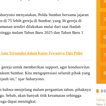
4
 Suharyono menyatakan, Polda Sumbar bersama jajaran
5
i 75 lebih gereja di Sumbar, yang 36 gereja di
amanan sendiri dilakukan mulai dari saat ibadah
hingga malam Tahun Baru 2025 dan Tahun Baru 1
6
Satu Tersangka dalam Kasus Tewasnya Tiga Polisi
7
an gereja untuk memberikan support, agar kondusivitas
8
hukum Sumbar. Kita mengapresiasi seluruh pihak yang
ejauh ini,” ujar Suharyono.
an bahwa menjelang malam pergantian tahun, pihaknya
B
rga. Sebab, akan banyak titik keramaian sehingga
Saling
uga dapat meningkat.
Sabtu, 8