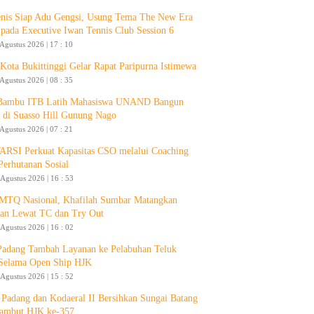
enis Siap Adu Gengsi, Usung Tema The New Era
 pada Executive Iwan Tennis Club Session 6
 Agustus 2026 | 17 : 10
ota Bukittinggi Gelar Rapat Paripurna Istimewa
 Agustus 2026 | 08 : 35
 Bambu ITB Latih Mahasiswa UNAND Bangun
 di Suasso Hill Gunung Nago
 Agustus 2026 | 07 : 21
RSI Perkuat Kapasitas CSO melalui Coaching
Perhutanan Sosial
 Agustus 2026 | 16 : 53
 MTQ Nasional, Khafilah Sumbar Matangkan
pan Lewat TC dan Try Out
 Agustus 2026 | 16 : 02
Padang Tambah Layanan ke Pelabuhan Teluk
Selama Open Ship HJK
 Agustus 2026 | 15 : 52
Padang dan Kodaeral II Bersihkan Sungai Batang
ambut HJK ke-357