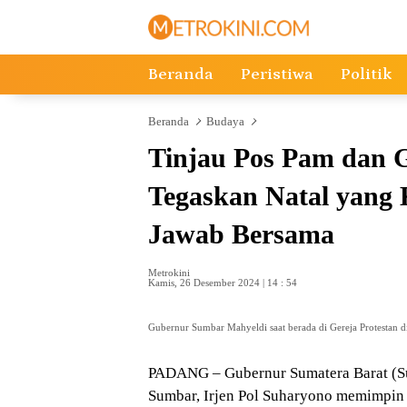
Langsung
ke
konten
Beranda
Peristiwa
Politik
Beranda
Budaya
Tinjau Pos Pam dan 
Tegaskan Natal yang 
Jawab Bersama
Metrokini
Kamis, 26 Desember 2024 | 14 : 54
Gubernur Sumbar Mahyeldi saat berada di Gereja Protestan di
PADANG – Gubernur Sumatera Barat (S
Sumbar, Irjen Pol Suharyono memimpin