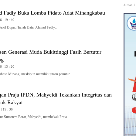
Jumat, 7
 Fadly Buka Lomba Pidato Adat Minangkabau
 | 19 : 40
l Bupati Tanah Datar Ahmad Fadly…
en Generasi Muda Bukittinggi Fasih Bertutur
ng
 | 13 : 20
sa Minang, meskipun memiliki jutaan penutur…
gan Praja IPDN, Mahyeldi Tekankan Integritas dan
tuk Rakyat
| 19 : 36
 Sumatera Barat, Mahyeldi, membekali Praja…