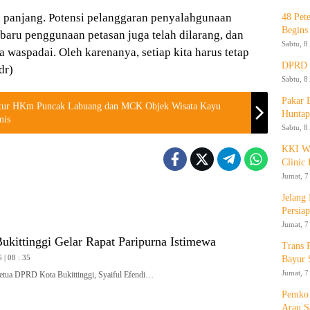
an panjang. Potensi pelanggaran penyalahgunaan
48 Pet
Begins
 baru penggunaan petasan juga telah dilarang, dan
Sabtu, 8
ta waspadai. Oleh karenanya, setiap kita harus tetap
DPRD K
dr)
Sabtu, 8
Pakar
ktur HKm Puncak Labuang dan MCK Objek Wisata Kayu
Huntap
nis
Sabtu, 8
KKI WA
Clinic 
Jumat, 7
Jelang
Persia
Jumat, 7
kittinggi Gelar Rapat Paripurna Istimewa
Trans 
 | 08 : 35
Bayur 
Jumat, 7
a DPRD Kota Bukittinggi, Syaiful Efendi…
Pemko 
Arau S