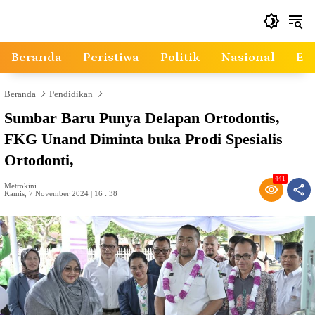
Langsung
ke
konten
Beranda
Peristiwa
Politik
Nasional
Ek
Beranda
Pendidikan
Sumbar Baru Punya Delapan Ortodontis,
FKG Unand Diminta buka Prodi Spesialis
Ortodonti,
441
Metrokini
Kamis, 7 November 2024 | 16 : 38