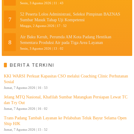
Senin, 3 Agustus 2026 | 11 : 43
52 Peserta Lolos Administrasi, Seleksi Pimpinan BAZNAS
7
Sumbar Masuk Tahap Uji Kompetensi
Minggu, 2 Agustus 2026 | 17 : 52
Air Baku Keruh, Perumda AM Kota Padang Hentikan
8
Sementara Produksi Air pada Tiga Area Layanan
Senin, 3 Agustus 2026 | 13 : 02
BERITA TERKINI
KKI WARSI Perkuat Kapasitas CSO melalui Coaching Clinic Perhutanan
Sosial
Jumat, 7 Agustus 2026 | 16 : 53
Jelang MTQ Nasional, Khafilah Sumbar Matangkan Persiapan Lewat TC
dan Try Out
Jumat, 7 Agustus 2026 | 16 : 02
Trans Padang Tambah Layanan ke Pelabuhan Teluk Bayur Selama Open
Ship HJK
Jumat, 7 Agustus 2026 | 15 : 52