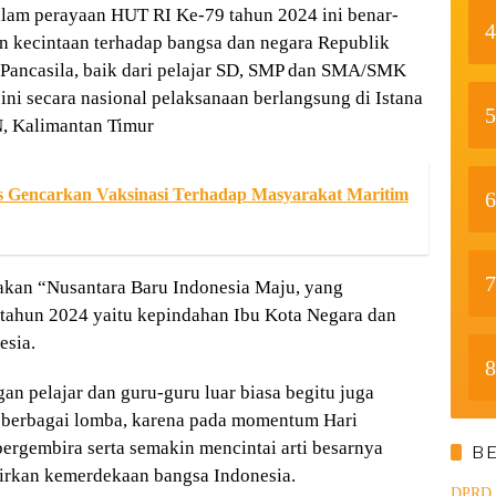
lam perayaan HUT RI Ke-79 tahun 2024 ini benar-
4
 kecintaan terhadap bangsa dan negara Republik
 Pancasila, baik dari pelajar SD, SMP dan SMA/SMK
i secara nasional pelaksanaan berlangsung di Istana
5
N, Kalimantan Timur
s Gencarkan Vaksinasi Terhadap Masyarakat Maritim
6
7
akan “Nusantara Baru Indonesia Maju, yang
 tahun 2024 yaitu kepindahan Ibu Kota Negara dan
esia.
8
gan pelajar dan guru-guru luar biasa begitu juga
 berbagai lomba, karena pada momentum Hari
gembira serta semakin mencintai arti besarnya
B
rkan kemerdekaan bangsa Indonesia.
DPRD d