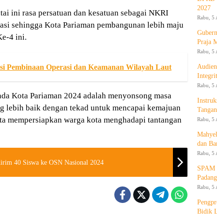
2027
tai ini rasa persatuan dan kesatuan sebagai NKRI
Rabu, 5 
erasi sehingga Kota Pariaman pembangunan lebih maju
Gubern
e-4 ini.
Praja 
Rabu, 5 
Audien
isasi Pembinaan Operasi dan Keamanan Wilayah Laut
Integr
Rabu, 5 
kada Kota Pariaman 2024 adalah menyonsong masa
Instruk
 lebih baik dengan tekad untuk mencapai kemajuan
Tangan
erta mempersiapkan warga kota menghadapi tantangan
Rabu, 5 
Mahyel
dan Ba
Rabu, 5 
irim 40 Siswa ke OSN Nasional 2024
SPAM T
Padang
Rabu, 5 
Pengpr
Bidik 