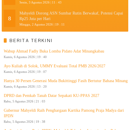
Senin, 3 Agustus 2026 | 11 : 43
Mahyeldi Dorong ASN Sumbar Rutin Berwakaf, Potensi Capai
8
Rp25 Juta per Hari
Minggu, 2 Agustus 2026 | 19 : 11
BERITA TERKINI
Wabup Ahmad Fadly Buka Lomba Pidato Adat Minangkabau
Kamis, 6 Agustus 2026 | 19 : 40
Ayo Kuliah di Solok, UMMY Evaluasi Total PMB 2026/2027
Kamis, 6 Agustus 2026 | 19 : 07
Hanya 30 Persen Generasi Muda Bukittinggi Fasih Bertutur Bahasa Minang
Kamis, 6 Agustus 2026 | 13 : 20
DPRD dan Pemkab Tanah Datar Sepakati KU-PPAS 2027
Rabu, 5 Agustus 2026 | 21 : 03
Gubernur Mahyeldi Raih Penghargaan Kartika Pamong Praja Madya dari
IPDN
Rabu, 5 Agustus 2026 | 19 : 38