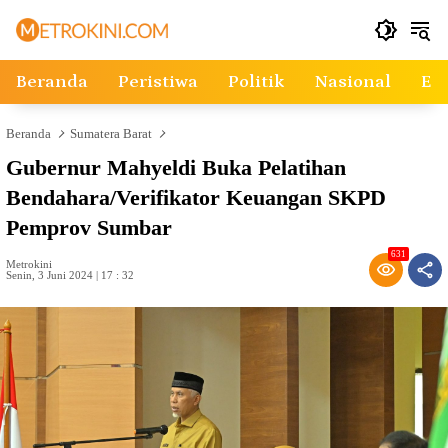
Langsung
ke
konten
Beranda
Peristiwa
Politik
Nasional
Ek
Beranda
Sumatera Barat
Gubernur Mahyeldi Buka Pelatihan
Bendahara/Verifikator Keuangan SKPD
Pemprov Sumbar
631
Metrokini
Senin, 3 Juni 2024 | 17 : 32