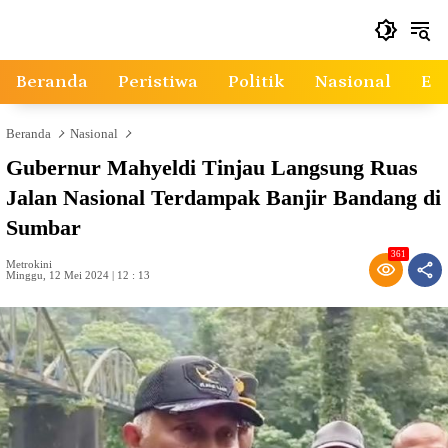
Langsung
ke
konten
Beranda
Peristiwa
Politik
Nasional
Ek
Beranda
Nasional
Gubernur Mahyeldi Tinjau Langsung Ruas
Jalan Nasional Terdampak Banjir Bandang di
Sumbar
361
Metrokini
Minggu, 12 Mei 2024 | 12 : 13