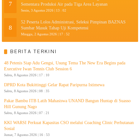
7
Sementara Produksi Air pada Tiga Area Layanan
Senin, 3 Agustus 2026 | 13 : 02
52 Peserta Lolos Administrasi, Seleksi Pimpinan BAZNAS
8
Sumbar Masuk Tahap Uji Kompetensi
Minggu, 2 Agustus 2026 | 17 : 52
BERITA TERKINI
48 Petenis Siap Adu Gengsi, Usung Tema The New Era Begins pada
Executive Iwan Tennis Club Session 6
Sabtu, 8 Agustus 2026 | 17 : 10
DPRD Kota Bukittinggi Gelar Rapat Paripurna Istimewa
Sabtu, 8 Agustus 2026 | 08 : 35
Pakar Bambu ITB Latih Mahasiswa UNAND Bangun Huntap di Suasso
Hill Gunung Nago
Sabtu, 8 Agustus 2026 | 07 : 21
KKI WARSI Perkuat Kapasitas CSO melalui Coaching Clinic Perhutanan
Sosial
Jumat, 7 Agustus 2026 | 16 : 53