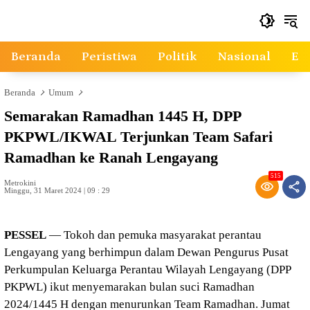
Langsung
ke
konten
Beranda
Peristiwa
Politik
Nasional
Ek
Beranda
Umum
Semarakan Ramadhan 1445 H, DPP
PKPWL/IKWAL Terjunkan Team Safari
Ramadhan ke Ranah Lengayang
515
Metrokini
Minggu, 31 Maret 2024 | 09 : 29
PESSEL
— Tokoh dan pemuka masyarakat perantau
Lengayang yang berhimpun dalam Dewan Pengurus Pusat
Perkumpulan Keluarga Perantau Wilayah Lengayang (DPP
PKPWL) ikut menyemarakan bulan suci Ramadhan
2024/1445 H dengan menurunkan Team Ramadhan. Jumat