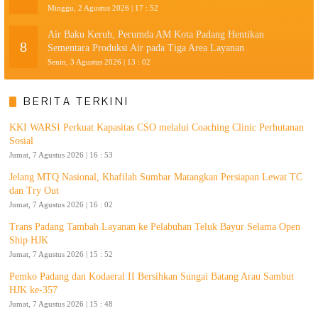
Minggu, 2 Agustus 2026 | 17 : 52
Air Baku Keruh, Perumda AM Kota Padang Hentikan
8
Sementara Produksi Air pada Tiga Area Layanan
Senin, 3 Agustus 2026 | 13 : 02
BERITA TERKINI
KKI WARSI Perkuat Kapasitas CSO melalui Coaching Clinic Perhutanan
Sosial
Jumat, 7 Agustus 2026 | 16 : 53
Jelang MTQ Nasional, Khafilah Sumbar Matangkan Persiapan Lewat TC
dan Try Out
Jumat, 7 Agustus 2026 | 16 : 02
Trans Padang Tambah Layanan ke Pelabuhan Teluk Bayur Selama Open
Ship HJK
Jumat, 7 Agustus 2026 | 15 : 52
Pemko Padang dan Kodaeral II Bersihkan Sungai Batang Arau Sambut
HJK ke-357
Jumat, 7 Agustus 2026 | 15 : 48