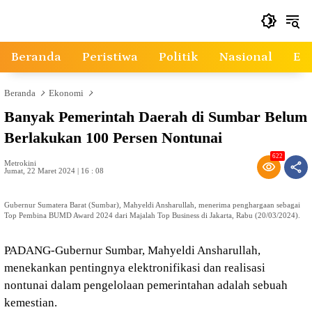
Langsung
ke
konten
Beranda
Peristiwa
Politik
Nasional
Ek
Beranda
Ekonomi
Banyak Pemerintah Daerah di Sumbar Belum
Berlakukan 100 Persen Nontunai
622
Metrokini
Jumat, 22 Maret 2024 | 16 : 08
Gubernur Sumatera Barat (Sumbar), Mahyeldi Ansharullah, menerima penghargaan sebagai
Top Pembina BUMD Award 2024 dari Majalah Top Business di Jakarta, Rabu (20/03/2024).
PADANG-Gubernur Sumbar, Mahyeldi Ansharullah,
menekankan pentingnya elektronifikasi dan realisasi
nontunai dalam pengelolaan pemerintahan adalah sebuah
kemestian.