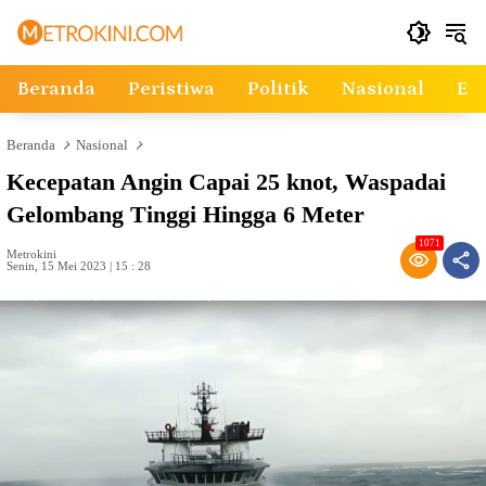
Langsung
ke
konten
Beranda
Peristiwa
Politik
Nasional
Ek
Beranda
Nasional
Kecepatan Angin Capai 25 knot, Waspadai
Gelombang Tinggi Hingga 6 Meter
1071
Metrokini
Senin, 15 Mei 2023 | 15 : 28