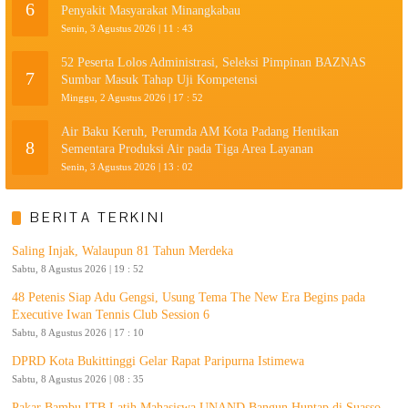
6
Penyakit Masyarakat Minangkabau
Senin, 3 Agustus 2026 | 11 : 43
52 Peserta Lolos Administrasi, Seleksi Pimpinan BAZNAS
7
Sumbar Masuk Tahap Uji Kompetensi
Minggu, 2 Agustus 2026 | 17 : 52
Air Baku Keruh, Perumda AM Kota Padang Hentikan
8
Sementara Produksi Air pada Tiga Area Layanan
Senin, 3 Agustus 2026 | 13 : 02
BERITA TERKINI
Saling Injak, Walaupun 81 Tahun Merdeka
Sabtu, 8 Agustus 2026 | 19 : 52
48 Petenis Siap Adu Gengsi, Usung Tema The New Era Begins pada
Executive Iwan Tennis Club Session 6
Sabtu, 8 Agustus 2026 | 17 : 10
DPRD Kota Bukittinggi Gelar Rapat Paripurna Istimewa
Sabtu, 8 Agustus 2026 | 08 : 35
Pakar Bambu ITB Latih Mahasiswa UNAND Bangun Huntap di Suasso