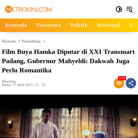
Langsung
ke
konten
Beranda
Peristiwa
Politik
Nasional
Ek
Beranda
Pendidikan
Film Buya Hamka Diputar di XXI Transmart
Padang, Gubernur Mahyeldi: Dakwah Juga
Perlu Romantika
1044
Metrokini
Kamis, 27 April 2023 | 12 : 53