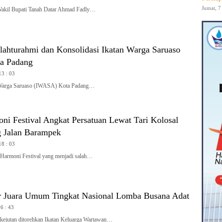
Jumat, 7
l Bupati Tanah Datar Ahmad Fadly…
lahturahmi dan Konsolidasi Ikatan Warga Saruaso
a Padang
13 : 03
arga Saruaso (IWASA) Kota Padang…
ni Festival Angkat Persatuan Lewat Tari Kolosal
 Jalan Barampek
18 : 03
rmoni Festival yang menjadi salah…
 Juara Umum Tingkat Nasional Lomba Busana Adat
06 : 43
jutan ditorehkan Ikatan Keluarga Wartawan…