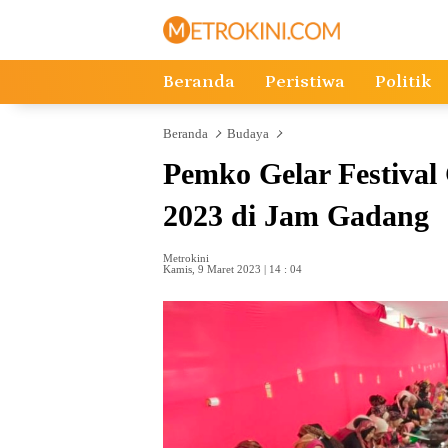
Langsung
ke
konten
Beranda
Peristiwa
Politik
Beranda
Budaya
Pemko Gelar Festiva
2023 di Jam Gadang
Metrokini
Kamis, 9 Maret 2023 | 14 : 04