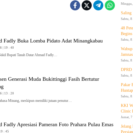
Minggu, 
Saling
Sabtu, 8
48 Pet
Begins
Sabtu, 8
 Fadly Buka Lomba Pidato Adat Minangkabau
 | 19 : 40
Wabup 
Jamnas
l Bupati Tanah Datar Ahmad Fadly…
Sabtu, 8
DPRD K
Sabtu, 8
en Generasi Muda Bukittinggi Fasih Bertutur
Pakar
ng
Huntap
 | 13 : 20
Sabtu, 8
sa Minang, meskipun memiliki jutaan penutur…
KKI WA
Clinic 
Jumat, 7
Fadly Apresiasi Pameran Foto Prahara Pulau Emas
Jelang
19 : 45
Persia