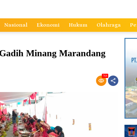
Nasional
Ekonomi
Hukum
Olahraga
Pe
l Gadih Minang Marandang
764