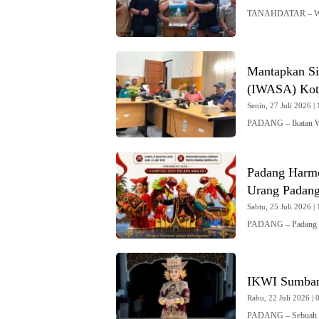
TANAHDATAR – Waki
Mantapkan Si
(IWASA) Kot
Senin, 27 Juli 2026 | 
PADANG – Ikatan W
Padang Harmo
Urang Padang
Sabtu, 25 Juli 2026 | 
PADANG – Padang Ha
IKWI Sumbar
Rabu, 22 Juli 2026 | 
PADANG – Sebuah ke