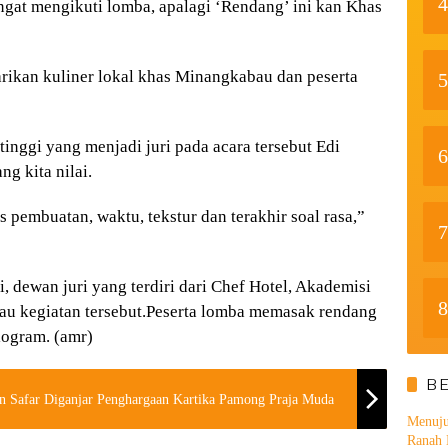
4
at mengikuti lomba, apalagi ‘Rendang’ ini kan Khas
rikan kuliner lokal khas Minangkabau dan peserta
5
tinggi yang menjadi juri pada acara tersebut Edi
6
g kita nilai.
 pembuatan, waktu, tekstur dan terakhir soal rasa,”
7
 dewan juri yang terdiri dari Chef Hotel, Akademisi
8
 kegiatan tersebut.Peserta lomba memasak rendang
logram. (amr)
B
n Safar Diganjar Penghargaan Kartika Pamong Praja Muda
Menuju
Ranah 