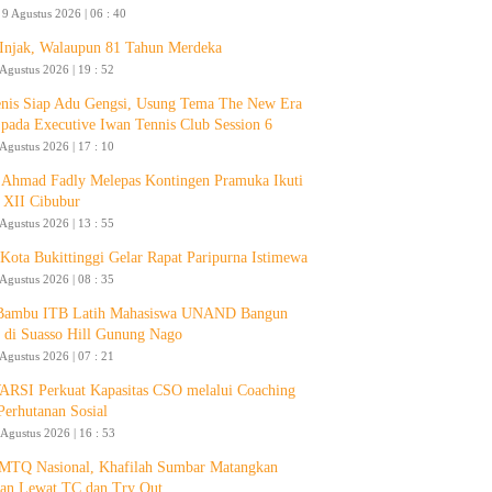
9 Agustus 2026 | 06 : 40
 Injak, Walaupun 81 Tahun Merdeka
 Agustus 2026 | 19 : 52
enis Siap Adu Gengsi, Usung Tema The New Era
 pada Executive Iwan Tennis Club Session 6
 Agustus 2026 | 17 : 10
Ahmad Fadly Melepas Kontingen Pramuka Ikuti
 XII Cibubur
 Agustus 2026 | 13 : 55
ota Bukittinggi Gelar Rapat Paripurna Istimewa
 Agustus 2026 | 08 : 35
 Bambu ITB Latih Mahasiswa UNAND Bangun
 di Suasso Hill Gunung Nago
 Agustus 2026 | 07 : 21
RSI Perkuat Kapasitas CSO melalui Coaching
Perhutanan Sosial
 Agustus 2026 | 16 : 53
 MTQ Nasional, Khafilah Sumbar Matangkan
pan Lewat TC dan Try Out