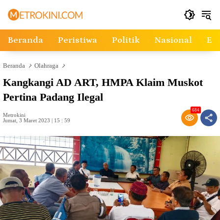
Langsung
ke
konten
Beranda
Peristiwa
Politik
Nasional
Ek
Beranda
Olahraga
Kangkangi AD ART, HMPA Klaim Muskot
Pertina Padang Ilegal
684
Metrokini
Jumat, 3 Maret 2023 | 15 : 59