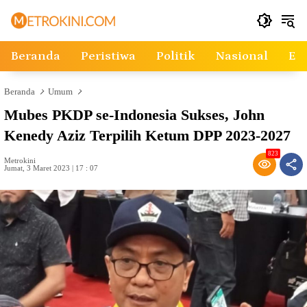
Langsung
ke
konten
Beranda
Peristiwa
Politik
Nasional
Ek
Beranda
Umum
Mubes PKDP se-Indonesia Sukses, John
Kenedy Aziz Terpilih Ketum DPP 2023-2027
823
Metrokini
Jumat, 3 Maret 2023 | 17 : 07