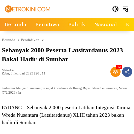
Langsung
ke
konten
Beranda
Peristiwa
Politik
Nasional
Ek
Beranda
Pendidikan
Sebanyak 2000 Peserta Latsitardanus 2023
Bakal Hadir di Sumbar
551
Metrokini
Rabu, 8 Februari 2023 | 20 : 11
Gubernur Mahyeldi memimpin rapat koordinasi di Ruang Rapat Istana Gubernuran, Selasa
(7/2/2023).Ist
PADANG – Sebanyak 2.000 peserta Latihan Integrasi Taruna
Wreda Nusantara (Latsitardanus) XLIII tahun 2023 bakan
hadir di Sumbar.