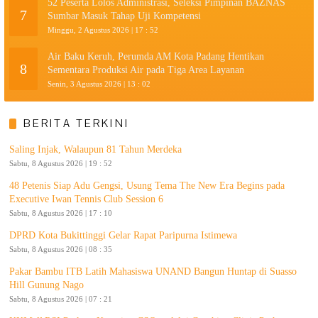
52 Peserta Lolos Administrasi, Seleksi Pimpinan BAZNAS
7
Sumbar Masuk Tahap Uji Kompetensi
Minggu, 2 Agustus 2026 | 17 : 52
Air Baku Keruh, Perumda AM Kota Padang Hentikan
8
Sementara Produksi Air pada Tiga Area Layanan
Senin, 3 Agustus 2026 | 13 : 02
BERITA TERKINI
Saling Injak, Walaupun 81 Tahun Merdeka
Sabtu, 8 Agustus 2026 | 19 : 52
48 Petenis Siap Adu Gengsi, Usung Tema The New Era Begins pada
Executive Iwan Tennis Club Session 6
Sabtu, 8 Agustus 2026 | 17 : 10
DPRD Kota Bukittinggi Gelar Rapat Paripurna Istimewa
Sabtu, 8 Agustus 2026 | 08 : 35
Pakar Bambu ITB Latih Mahasiswa UNAND Bangun Huntap di Suasso
Hill Gunung Nago
Sabtu, 8 Agustus 2026 | 07 : 21