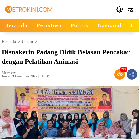
Langsung
ke
konten
Beranda
Peristiwa
Politik
Nasional
Ek
Beranda
Umum
Disnakerin Padang Didik Belasan Pencakar
dengan Pelatihan Animasi
723
Metrokini
Jumat, 9 Desember 2022 | 16 : 49