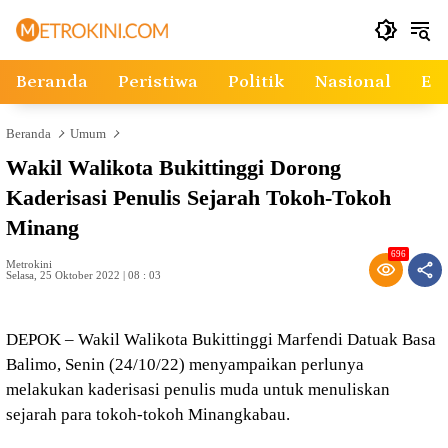
Langsung
ke
konten
Beranda
Peristiwa
Politik
Nasional
Ek
Beranda
Umum
Wakil Walikota Bukittinggi Dorong
Kaderisasi Penulis Sejarah Tokoh-Tokoh
Minang
696
Metrokini
Selasa, 25 Oktober 2022 | 08 : 03
DEPOK – Wakil Walikota Bukittinggi Marfendi Datuak Basa
Balimo, Senin (24/10/22) menyampaikan perlunya
melakukan kaderisasi penulis muda untuk menuliskan
sejarah para tokoh-tokoh Minangkabau.