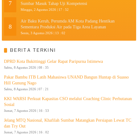
7
Sumbar Masuk Tahap Uji Kompetensi
Minggu, 2 Agustus 2026 | 17 : 52
Air Baku Keruh, Perumda AM Kota Padang Hentikan
8
Sementara Produksi Air pada Tiga Area Layanan
Senin, 3 Agustus 2026 | 13 : 02
BERITA TERKINI
DPRD Kota Bukittinggi Gelar Rapat Paripurna Istimewa
Sabtu, 8 Agustus 2026 | 08 : 35
Pakar Bambu ITB Latih Mahasiswa UNAND Bangun Huntap di Suasso
Hill Gunung Nago
Sabtu, 8 Agustus 2026 | 07 : 21
KKI WARSI Perkuat Kapasitas CSO melalui Coaching Clinic Perhutanan
Sosial
Jumat, 7 Agustus 2026 | 16 : 53
Jelang MTQ Nasional, Khafilah Sumbar Matangkan Persiapan Lewat TC
dan Try Out
Jumat, 7 Agustus 2026 | 16 : 02