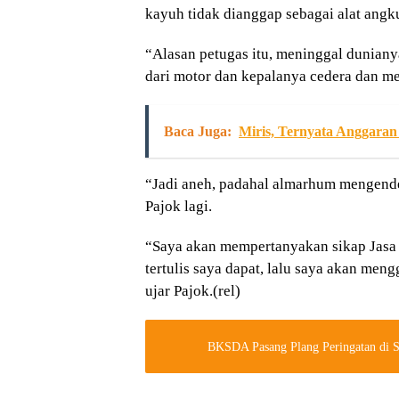
kayuh tidak dianggap sebagai alat angkut
“Alasan petugas itu, meninggal duniany
dari motor dan kepalanya cedera dan men
Baca Juga:
Miris, Ternyata Anggar
“Jadi aneh, padahal almarhum mengender
Pajok lagi.
“Saya akan mempertanyakan sikap Jasa R
tertulis saya dapat, lalu saya akan me
ujar Pajok.(rel)
BKSDA Pasang Plang Peringatan di S