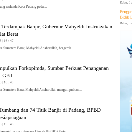
Rabu, 5 
ang melanda Kota Padang pada…
Pengpr
Bidik 
Rabu, 5 
i Terdampak Banjir, Gubernur Mahyeldi Instruksikan
at Berat
6 | 16 : 47
Sumatera Barat, Mahyeldi Ansharullah, bergerak…
pulkan Forkopimda, Sumbar Perkuat Penanganan
 LGBT
6 | 16 : 45
 Sumatera Barat Mahyeldi Ansharullah mengumpulkan…
umbang dan 74 Titik Banjir di Padang, BPBD
esiapsiagaan
6 | 15 : 43
nanggulangan Bencana Daerah (BPBD) Kota…