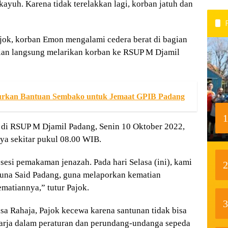
yuh. Karena tidak terelakkan lagi, korban jatuh dan
Pajok, korban Emon mengalami cedera berat di bagian
adian langsung melarikan korban ke RSUP M Djamil
lurkan Bantuan Sembako untuk Jemaat GPIB Padang
1
t di RSUP M Djamil Padang, Senin 10 Oktober 2022,
a sekitar pukul 08.00 WIB.
sesi pemakaman jenazah. Pada hari Selasa (ini), kami
2
asuna Said Padang, guna melaporkan kematian
atiannya,” tutur Pajok.
3
asa Rahaja, Pajok kecewa karena santunan tidak bisa
harja dalam peraturan dan perundang-undanga sepeda