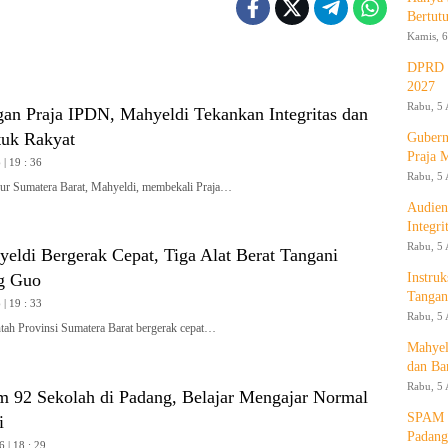
Bertut
Kamis, 6
DPRD d
2027
Rabu, 5 
gan Praja IPDN, Mahyeldi Tekankan Integritas dan
tuk Rakyat
Gubern
Praja 
| 19 : 36
Rabu, 5 
 Sumatera Barat, Mahyeldi, membekali Praja…
Audien
Integr
Rabu, 5 
yeldi Bergerak Cepat, Tiga Alat Berat Tangani
Instruk
g Guo
Tangan
| 19 : 33
Rabu, 5 
h Provinsi Sumatera Barat bergerak cepat…
Mahyel
dan Ba
Rabu, 5 
m 92 Sekolah di Padang, Belajar Mengajar Normal
SPAM T
i
Padang
6 | 18 : 29