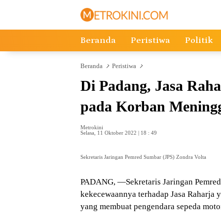
Langsung
ke
konten
Beranda
Peristiwa
Politik
Beranda
Peristiwa
Di Padang, Jasa Raha
pada Korban Meningg
Metrokini
Selasa, 11 Oktober 2022 | 18 : 49
Sekretaris Jaringan Pemred Sumbar (JPS) Zondra Volta
PADANG, —Sekretaris Jaringan Pemred
kekecewaannya terhadap Jasa Raharja ya
yang membuat pengendara sepeda motor