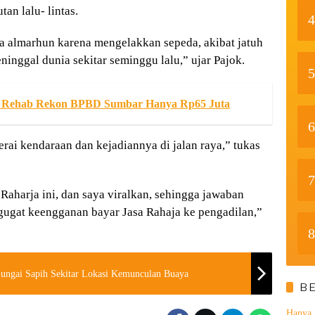
an lalu- lintas.
4
a almarhun karena mengelakkan sepeda, akibat jatuh
inggal dunia sekitar seminggu lalu,” ujar Pajok.
5
an Rehab Rekon BPBD Sumbar Hanya Rp65 Juta
6
ai kendaraan dan kejadiannya di jalan raya,” tukas
7
aharja ini, dan saya viralkan, sehingga jawaban
nggugat keengganan bayar Jasa Rahaja ke pengadilan,”
8
ungai Sapih Sekitar Lokasi Kemunculan Buaya
B
Hanya 