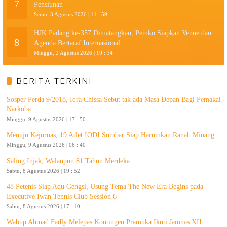
7
Pensiunan
Senin, 3 Agustus 2026 | 11 : 59
HJK Padang ke-357 Dimatangkan, Pemko Siapkan Venue dan
8
Agenda Bertaraf Internasional
Minggu, 2 Agustus 2026 | 19 : 34
BERITA TERKINI
Sosper Perda 9/2018, Iqra Chissa Sebut tak ada Masa Depan Bagi Pemakai
Narkoba
Minggu, 9 Agustus 2026 | 17 : 50
Menuju Kejurnas, 19 Atlet IODI Sumbar Siap Harumkan Ranah Minang
Minggu, 9 Agustus 2026 | 06 : 40
Saling Injak, Walaupun 81 Tahun Merdeka
Sabtu, 8 Agustus 2026 | 19 : 52
48 Petenis Siap Adu Gengsi, Usung Tema The New Era Begins pada
Executive Iwan Tennis Club Session 6
Sabtu, 8 Agustus 2026 | 17 : 10
Wabup Ahmad Fadly Melepas Kontingen Pramuka Ikuti Jamnas XII