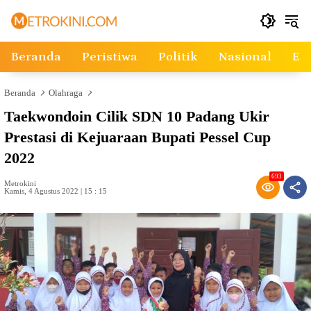
Langsung
ke
konten
Beranda
Peristiwa
Politik
Nasional
Ek
Beranda
Olahraga
Taekwondoin Cilik SDN 10 Padang Ukir
Prestasi di Kejuaraan Bupati Pessel Cup
2022
693
Metrokini
Kamis, 4 Agustus 2022 | 15 : 15