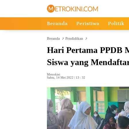
Langsung
ke
konten
Beranda
Peristiwa
Politik
Beranda
Pendidikan
Hari Pertama PPDB M
Siswa yang Mendafta
Metrokini
Sabtu, 14 Mei 2022 | 13 : 32