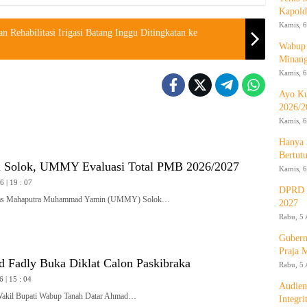
Kapold
Kamis, 6
n Rehabilitasi Irigasi Batang Inggu Ditingkatan ke
Wabup 
Minan
Kamis, 6
Ayo Ku
2026/2
Kamis, 6
Hanya 
Bertut
i Solok, UMMY Evaluasi Total PMB 2026/2027
Kamis, 6
 | 19 : 07
DPRD d
tas Mahaputra Muhammad Yamin (UMMY) Solok…
2027
Rabu, 5 
Gubern
Praja 
Fadly Buka Diklat Calon Paskibraka
Rabu, 5 
6 | 15 : 04
Audien
il Bupati Wabup Tanah Datar Ahmad…
Integr