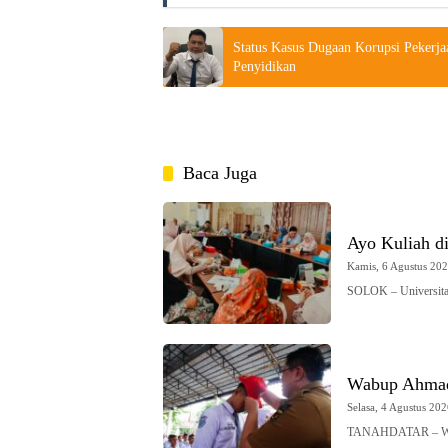
Status Kasus Dugaan Korupsi Pekerjaa
Penyidikan
Baca Juga
Ayo Kuliah d
Kamis, 6 Agustus 2026
SOLOK – Universi
Wabup Ahmad 
Selasa, 4 Agustus 202
TANAHDATAR – Wak