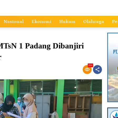
Nasional
Ekonomi
Hukum
Olahraga
Pe
TsN 1 Padang Dibanjiri
r
864