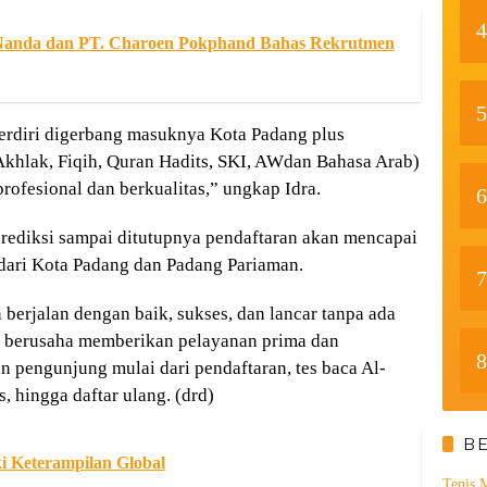
4
 Nanda dan PT. Charoen Pokphand Bahas Rekrutmen
5
 berdiri digerbang masuknya Kota Padang plus
khlak, Fiqih, Quran Hadits, SKI, AWdan Bahasa Arab)
rofesional dan berkualitas,” ungkap Idra.
6
prediksi sampai ditutupnya pendaftaran akan mencapai
 dari Kota Padang dan Padang Pariaman.
7
 berjalan dengan baik, sukses, dan lancar tanpa ada
an berusaha memberikan pelayanan prima dan
8
n pengunjung mulai dari pendaftaran, tes baca Al-
 hingga daftar ulang. (drd)
B
i Keterampilan Global
Tenis 