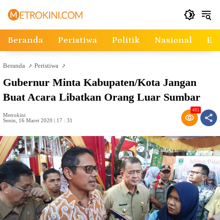
Langsung
ke
konten
Beranda
Peristiwa
Politik
Nasional
Ek
Beranda
Peristiwa
Gubernur Minta Kabupaten/Kota Jangan
Buat Acara Libatkan Orang Luar Sumbar
491
Metrokini
Senin, 16 Maret 2020 | 17 : 31