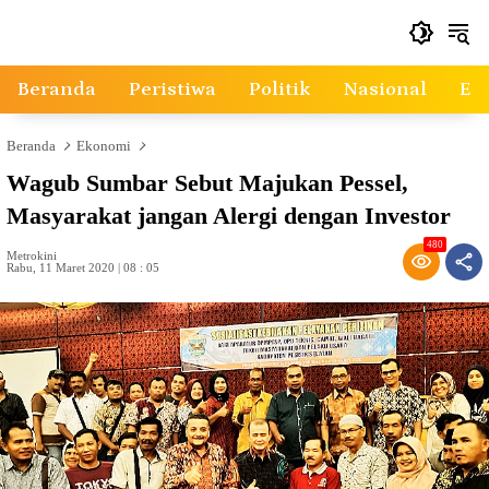
Langsung
ke
konten
Beranda
Peristiwa
Politik
Nasional
Ek
Beranda
Ekonomi
Wagub Sumbar Sebut Majukan Pessel,
Masyarakat jangan Alergi dengan Investor
480
Metrokini
Rabu, 11 Maret 2020 | 08 : 05