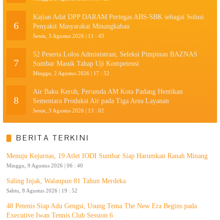
Kajian Adat DPP DARAM Pertegas ABS-SBK sebagai Solusi
6
Penyakit Masyarakat Minangkabau
Senin, 3 Agustus 2026 | 11 : 43
52 Peserta Lolos Administrasi, Seleksi Pimpinan BAZNAS
7
Sumbar Masuk Tahap Uji Kompetensi
Minggu, 2 Agustus 2026 | 17 : 52
Air Baku Keruh, Perumda AM Kota Padang Hentikan
8
Sementara Produksi Air pada Tiga Area Layanan
Senin, 3 Agustus 2026 | 13 : 02
BERITA TERKINI
Menuju Kejurnas, 19 Atlet IODI Sumbar Siap Harumkan Ranah Minang
Minggu, 9 Agustus 2026 | 06 : 40
Saling Injak, Walaupun 81 Tahun Merdeka
Sabtu, 8 Agustus 2026 | 19 : 52
48 Petenis Siap Adu Gengsi, Usung Tema The New Era Begins pada
Executive Iwan Tennis Club Session 6