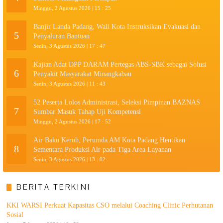
Minggu, 2 Agustus 2026 | 15 : 25
Banjir Landa Padang, Wali Kota Instruksikan Evakuasi dan
5
Penyaluran Bantuan
Senin, 3 Agustus 2026 | 17 : 47
Kajian Adat DPP DARAM Pertegas ABS-SBK sebagai Solusi
6
Penyakit Masyarakat Minangkabau
Senin, 3 Agustus 2026 | 11 : 43
52 Peserta Lolos Administrasi, Seleksi Pimpinan BAZNAS
7
Sumbar Masuk Tahap Uji Kompetensi
Minggu, 2 Agustus 2026 | 17 : 52
Air Baku Keruh, Perumda AM Kota Padang Hentikan
8
Sementara Produksi Air pada Tiga Area Layanan
Senin, 3 Agustus 2026 | 13 : 02
BERITA TERKINI
KKI WARSI Perkuat Kapasitas CSO melalui Coaching Clinic Perhutanan
Sosial