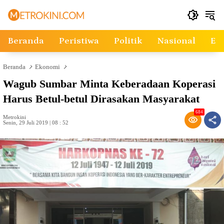
Langsung
ke
konten
Beranda
Peristiwa
Politik
Nasional
Ek
Beranda
Ekonomi
Wagub Sumbar Minta Keberadaan Koperasi
Harus Betul-betul Dirasakan Masyarakat
684
Metrokini
Senin, 29 Juli 2019 | 08 : 52