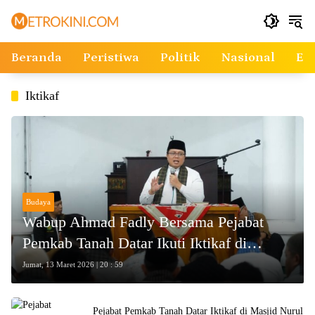
Langsung
ke
konten
Beranda
Peristiwa
Politik
Nasional
Ek
Iktikaf
Budaya
Wabup Ahmad Fadly Bersama Pejabat
Pemkab Tanah Datar Ikuti Iktikaf di
Masjid Al Amin
Jumat, 13 Maret 2026 | 20 : 59
Pejabat Pemkab Tanah Datar Iktikaf di Masjid Nurul