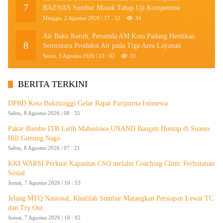
7
BAZNAS Sumbar Masuk Tahap Uji Kompetensi
Minggu, 2 Agustus 2026 | 17 : 52
34
Air Baku Keruh, Perumda AM Kota Padang Hentikan
8
Sementara Produksi Air pada Tiga Area Layanan
Senin, 3 Agustus 2026 | 13 : 02
33
BERITA TERKINI
DPRD Kota Bukittinggi Gelar Rapat Paripurna Istimewa
Sabtu, 8 Agustus 2026 | 08 : 35
Pakar Bambu ITB Latih Mahasiswa UNAND Bangun Huntap di Suasso
Hill Gunung Nago
Sabtu, 8 Agustus 2026 | 07 : 21
KKI WARSI Perkuat Kapasitas CSO melalui Coaching Clinic Perhutanan
Sosial
Jumat, 7 Agustus 2026 | 16 : 53
Jelang MTQ Nasional, Khafilah Sumbar Matangkan Persiapan Lewat TC
dan Try Out
Jumat, 7 Agustus 2026 | 16 : 02