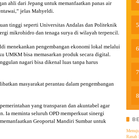
4
an ahli dari Jepang untuk memanfaatkan panas air
ntawai,” jelas Mahyeldi.
5
an tinggi seperti Universitas Andalas dan Politeknik
gi mikrohidro dan tenaga surya di wilayah terpencil.
yeldi menekankan pengembangan ekonomi lokal melalui
6
ku UMKM bisa memasarkan produk secara digital.
ggulan nagari bisa dikenal luas tanpa harus
7
elibatkan masyarakat perantau dalam pengembangan
8
 pemerintahan yang transparan dan akuntabel agar
en. Ia meminta seluruh OPD memperkuat sinergi
B
a memanfaatkan Geoportal Mandiri Sumbar untuk
Menuju
Ranah 