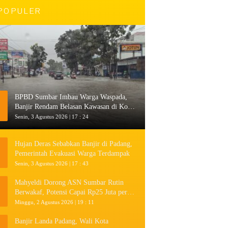
POPULER
BPBD Sumbar Imbau Warga Waspada,
Banjir Rendam Belasan Kawasan di Kota
Padang
Senin, 3 Agustus 2026 | 17 : 24
Hujan Deras Sebabkan Banjir di Padang,
Pemerintah Evakuasi Warga Terdampak
Senin, 3 Agustus 2026 | 17 : 43
Mahyeldi Dorong ASN Sumbar Rutin
Berwakaf, Potensi Capai Rp25 Juta per
Hari
Minggu, 2 Agustus 2026 | 19 : 11
Banjir Landa Padang, Wali Kota