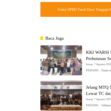
Fraksi DPRD Tanah Datar Tanggapi
Baca Juga
KKI WARSI Pe
Perhutanan So
Jumat, 7 Agustus 2026
PADANG – Enam organ
Jelang MTQ N
Lewat TC dan
Jumat, 7 Agustus 2026
PADANG – Sebanyak 