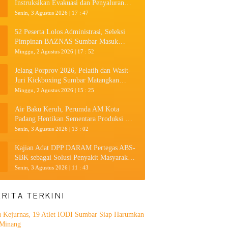
Instruksikan Evakuasi dan Penyaluran
Bantuan
Senin, 3 Agustus 2026 | 17 : 47
52 Peserta Lolos Administrasi, Seleksi
Pimpinan BAZNAS Sumbar Masuk
Tahap Uji Kompetensi
Minggu, 2 Agustus 2026 | 17 : 52
Jelang Porprov 2026, Pelatih dan Wasit-
Juri Kickboxing Sumbar Matangkan
Persiapan
Minggu, 2 Agustus 2026 | 15 : 25
Air Baku Keruh, Perumda AM Kota
Padang Hentikan Sementara Produksi Air
pada Tiga Area Layanan
Senin, 3 Agustus 2026 | 13 : 02
Kajian Adat DPP DARAM Pertegas ABS-
SBK sebagai Solusi Penyakit Masyarakat
Minangkabau
Senin, 3 Agustus 2026 | 11 : 43
ERITA TERKINI
 Kejurnas, 19 Atlet IODI Sumbar Siap Harumkan
Minang