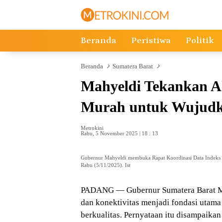
Langsung
ke
konten
Beranda
Peristiwa
Politik
Beranda
Sumatera Barat
Mahyeldi Tekankan Ak
Murah untuk Wujudk
Metrokini
Rabu, 5 November 2025 | 18 : 13
Gubernur Mahyeldi membuka Rapat Koordinasi Data Indeks D
Rabu (5/11/2025). Ist
PADANG — Gubernur Sumatera Barat Mah
dan konektivitas menjadi fondasi utam
berkualitas. Pernyataan itu disampaika