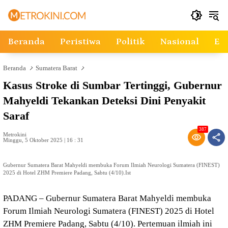
Langsung
ke
konten
Beranda
Peristiwa
Politik
Nasional
Ek
Beranda
Sumatera Barat
Kasus Stroke di Sumbar Tertinggi, Gubernur
Mahyeldi Tekankan Deteksi Dini Penyakit
Saraf
387
Metrokini
Minggu, 5 Oktober 2025 | 16 : 31
Gubernur Sumatera Barat Mahyeldi membuka Forum Ilmiah Neurologi Sumatera (FINEST)
2025 di Hotel ZHM Premiere Padang, Sabtu (4/10).Ist
PADANG – Gubernur Sumatera Barat Mahyeldi membuka
Forum Ilmiah Neurologi Sumatera (FINEST) 2025 di Hotel
ZHM Premiere Padang, Sabtu (4/10). Pertemuan ilmiah ini