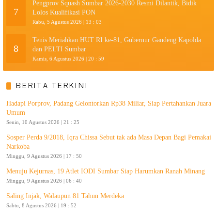
Pengprov Squash Sumbar 2026-2030 Resmi Dilantik, Bidik
7
Lolos Kualifikasi PON
Rabu, 5 Agustus 2026 | 13 : 03
Tenis Meriahkan HUT RI ke-81, Gubernur Gandeng Kapolda
8
dan PELTI Sumbar
Kamis, 6 Agustus 2026 | 20 : 59
BERITA TERKINI
Hadapi Porprov, Padang Gelontorkan Rp38 Miliar, Siap Pertahankan Juara
Umum
Senin, 10 Agustus 2026 | 21 : 25
Sosper Perda 9/2018, Iqra Chissa Sebut tak ada Masa Depan Bagi Pemakai
Narkoba
Minggu, 9 Agustus 2026 | 17 : 50
Menuju Kejurnas, 19 Atlet IODI Sumbar Siap Harumkan Ranah Minang
Minggu, 9 Agustus 2026 | 06 : 40
Saling Injak, Walaupun 81 Tahun Merdeka
Sabtu, 8 Agustus 2026 | 19 : 52