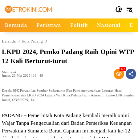
Langsung
ke
konten
Beranda
Peristiwa
Politik
Nasional
Ek
Beranda
Kota Padang
LKPD 2024, Pemko Padang Raih Opini WTP
12 Kali Berturut-turut
422
Metrokini
Jumat, 23 Mei 2025 | 16 : 49
Kepala BPK Perwakilan Sumbar Sudarminto Eko Putra menyerahkan Laporan Hasil
Pemeriksaan atas LKPD 2024 kepada Wali Kota Padang Fadly Amran di Kantor BPK Sumbar,
Jumat, (23/5/2025). Ist
PADANG – Pemerintah Kota Padang kembali meraih opini
Wajar Tanpa Pengecualian dari Badan Pemeriksa Keuangan
Perwakilan Sumatera Barat. Capaian ini menjadi kali ke-12