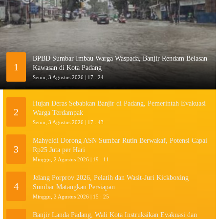
BPBD Sumbar Imbau Warga Waspada, Banjir Rendam Belasan
1
Kawasan di Kota Padang
Senin, 3 Agustus 2026 | 17 : 24
Hujan Deras Sebabkan Banjir di Padang, Pemerintah Evakuasi
2
Warga Terdampak
Senin, 3 Agustus 2026 | 17 : 43
Mahyeldi Dorong ASN Sumbar Rutin Berwakaf, Potensi Capai
3
Rp25 Juta per Hari
Minggu, 2 Agustus 2026 | 19 : 11
Jelang Porprov 2026, Pelatih dan Wasit-Juri Kickboxing
4
Sumbar Matangkan Persiapan
Minggu, 2 Agustus 2026 | 15 : 25
Banjir Landa Padang, Wali Kota Instruksikan Evakuasi dan