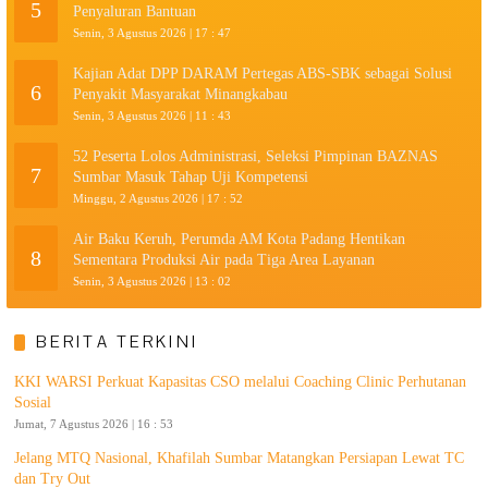
5
Penyaluran Bantuan
Senin, 3 Agustus 2026 | 17 : 47
Kajian Adat DPP DARAM Pertegas ABS-SBK sebagai Solusi
6
Penyakit Masyarakat Minangkabau
Senin, 3 Agustus 2026 | 11 : 43
52 Peserta Lolos Administrasi, Seleksi Pimpinan BAZNAS
7
Sumbar Masuk Tahap Uji Kompetensi
Minggu, 2 Agustus 2026 | 17 : 52
Air Baku Keruh, Perumda AM Kota Padang Hentikan
8
Sementara Produksi Air pada Tiga Area Layanan
Senin, 3 Agustus 2026 | 13 : 02
BERITA TERKINI
KKI WARSI Perkuat Kapasitas CSO melalui Coaching Clinic Perhutanan
Sosial
Jumat, 7 Agustus 2026 | 16 : 53
Jelang MTQ Nasional, Khafilah Sumbar Matangkan Persiapan Lewat TC
dan Try Out