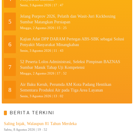
Senin, 3 Agustus 2026 | 17 : 47
Jelang Porprov 2026, Pelatih dan Wasit-Juri Kickboxing
5
Sumbar Matangkan Persiapan
Minggu, 2 Agustus 2026 | 15 : 25
Kajian Adat DPP DARAM Pertegas ABS-SBK sebagai Solusi
6
Penyakit Masyarakat Minangkabau
Senin, 3 Agustus 2026 | 11 : 43
52 Peserta Lolos Administrasi, Seleksi Pimpinan BAZNAS
7
Sumbar Masuk Tahap Uji Kompetensi
Minggu, 2 Agustus 2026 | 17 : 52
Air Baku Keruh, Perumda AM Kota Padang Hentikan
8
Sementara Produksi Air pada Tiga Area Layanan
Senin, 3 Agustus 2026 | 13 : 02
BERITA TERKINI
Saling Injak, Walaupun 81 Tahun Merdeka
Sabtu, 8 Agustus 2026 | 19 : 52