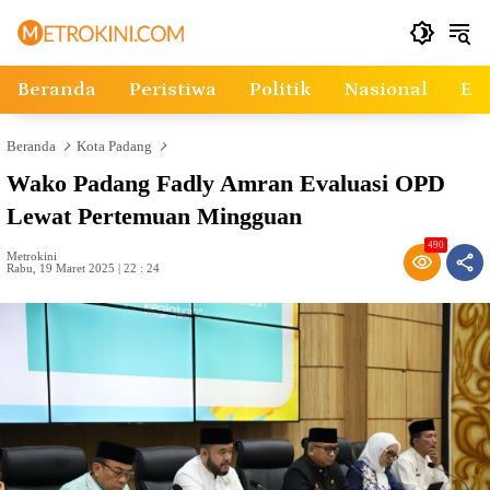
Langsung
ke
konten
Beranda
Peristiwa
Politik
Nasional
Ek
Beranda
Kota Padang
Wako Padang Fadly Amran Evaluasi OPD
Lewat Pertemuan Mingguan
490
Metrokini
Rabu, 19 Maret 2025 | 22 : 24