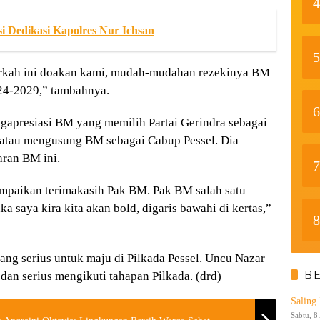
4
i Dedikasi Kapolres Nur Ichsan
5
berkah ini doakan kami, mudah-mudahan rezekinya BM
024-2029,” tambahnya.
6
gapresiasi BM yang memilih Partai Gerindra sebagai
 atau mengusung BM sebagai Cabup Pessel. Dia
ran BM ini.
7
ampaikan terimakasih Pak BM. Pak BM salah satu
a saya kira kita akan bold, digaris bawahi di kertas,”
8
ang serius untuk maju di Pilkada Pessel. Uncu Nazar
B
dan serius mengikuti tahapan Pilkada. (drd)
Saling
Sabtu, 8