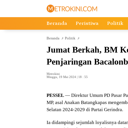
Langsung
ke
konten
Beranda
Peristiwa
Politik
Beranda
Politik
Jumat Berkah, BM Ke
Penjaringan Bacalonb
Metrokini
Minggu, 19 Mei 2024 | 18 : 55
PESSEL
— Direktur Umum PD Pasar Pak
MP, asal Anakan Batangkapas mengembal
Selatan 2024-2029 di Partai Gerindra.
Ia didampingi sejumlah loyalisnya datan