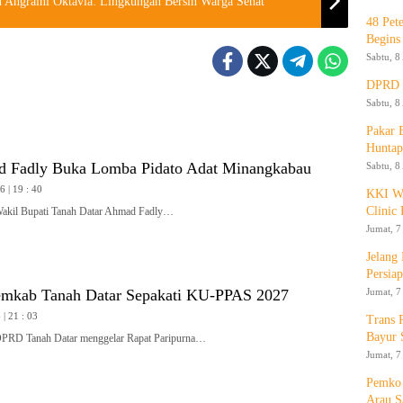
 Angraini Oktavia: Lingkungan Bersih Warga Sehat
48 Pet
Begins
Sabtu, 8
DPRD K
Sabtu, 8
Pakar
Huntap
 Fadly Buka Lomba Pidato Adat Minangkabau
Sabtu, 8
 | 19 : 40
KKI WA
Clinic 
l Bupati Tanah Datar Ahmad Fadly…
Jumat, 7
Jelang
Persia
Jumat, 7
mkab Tanah Datar Sepakati KU-PPAS 2027
| 21 : 03
Trans 
Bayur 
 Tanah Datar menggelar Rapat Paripurna…
Jumat, 7
Pemko 
Arau S