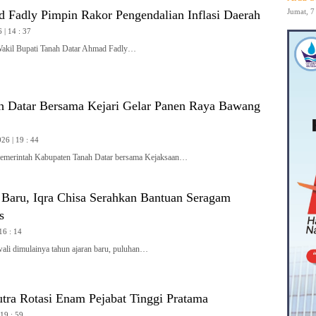
Jumat, 7
Fadly Pimpin Rakor Pengendalian Inflasi Daerah
 | 14 : 37
l Bupati Tanah Datar Ahmad Fadly…
 Datar Bersama Kejari Gelar Panen Raya Bawang
26 | 19 : 44
rintah Kabupaten Tanah Datar bersama Kejaksaan…
 Baru, Iqra Chisa Serahkan Bantuan Seragam
is
16 : 14
 dimulainya tahun ajaran baru, puluhan…
tra Rotasi Enam Pejabat Tinggi Pratama
 19 : 59