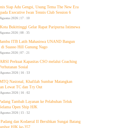
enis Siap Adu Gengsi, Usung Tema The New Era
 pada Executive Iwan Tennis Club Session 6
 Agustus 2026 | 17 : 10
ota Bukittinggi Gelar Rapat Paripurna Istimewa
 Agustus 2026 | 08 : 35
 Bambu ITB Latih Mahasiswa UNAND Bangun
 di Suasso Hill Gunung Nago
 Agustus 2026 | 07 : 21
RSI Perkuat Kapasitas CSO melalui Coaching
Perhutanan Sosial
 Agustus 2026 | 16 : 53
 MTQ Nasional, Khafilah Sumbar Matangkan
pan Lewat TC dan Try Out
 Agustus 2026 | 16 : 02
Padang Tambah Layanan ke Pelabuhan Teluk
Selama Open Ship HJK
 Agustus 2026 | 15 : 52
Padang dan Kodaeral II Bersihkan Sungai Batang
ambut HJK ke-357