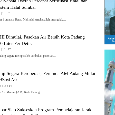
 Kepala Daerah Percepat Sertifikasi Halal dan
stem Halal Sumbar
| 19 : 31
Sumatera Barat, Mahyeldi Ansharullah, mengajak…
II Dimulai, Pasokan Air Bersih Kota Padang
 Liter Per Detik
| 18 : 17
ang segera memperoleh tambahan pasokan…
nji Segera Beroperasi, Perumda AM Padang Mulai
ribusi Air
6 | 18 : 14
 Air Minum (AM) Kota Padang…
ar Siap Sukseskan Program Pembelajaran Jarak