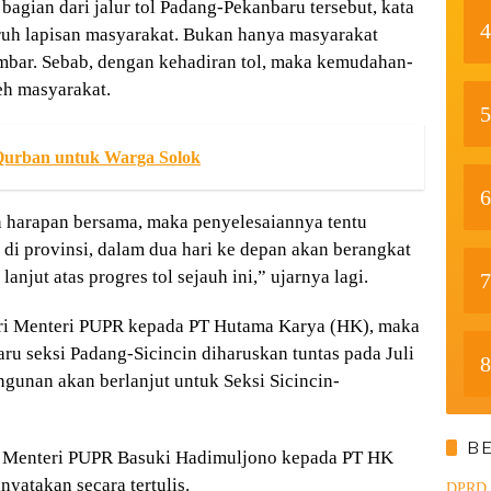
bagian dari jalur tol Padang-Pekanbaru tersebut, kata
4
ruh lapisan masyarakat. Bukan hanya masyarakat
umbar. Sebab, dengan kehadiran tol, maka kemudahan-
eh masyarakat.
5
Qurban untuk Warga Solok
6
n harapan bersama, maka penyelesaiannya tentu
 provinsi, dalam dua hari ke depan akan berangkat
njut atas progres tol sejauh ini,” ujarnya lagi.
7
ri Menteri PUPR kepada PT Hutama Karya (HK), maka
u seksi Padang-Sicincin diharuskan tuntas pada Juli
8
ngunan akan berlanjut untuk Seksi Sicincin-
B
i Menteri PUPR Basuki Hadimuljono kepada PT HK
yatakan secara tertulis.
DPRD d