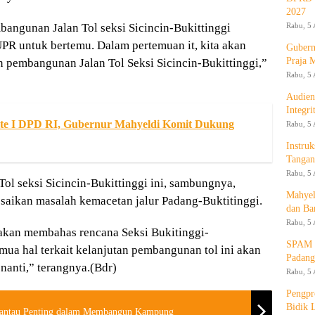
2027
Rabu, 5 
angunan Jalan Tol seksi Sicincin-Bukittinggi
UPR untuk bertemu. Dalam pertemuan it, kita akan
Gubern
Praja 
pembangunan Jalan Tol Seksi Sicincin-Bukittinggi,”
Rabu, 5 
Audien
Integr
te I DPD RI, Gubernur Mahyeldi Komit Dukung
Rabu, 5 
Instruk
Tangan
Rabu, 5 
l seksi Sicincin-Bukittinggi ini, sambungnya,
Mahyel
saikan masalah kemacetan jalur Padang-Buktitinggi.
dan Ba
Rabu, 5 
 akan membahas rencana Seksi Bukitinggi-
SPAM T
ua hal terkait kelanjutan pembangunan tol ini akan
Padang
nanti,” terangnya.(Bdr)
Rabu, 5 
Pengpr
Bidik 
rantau Penting dalam Membangun Kampung