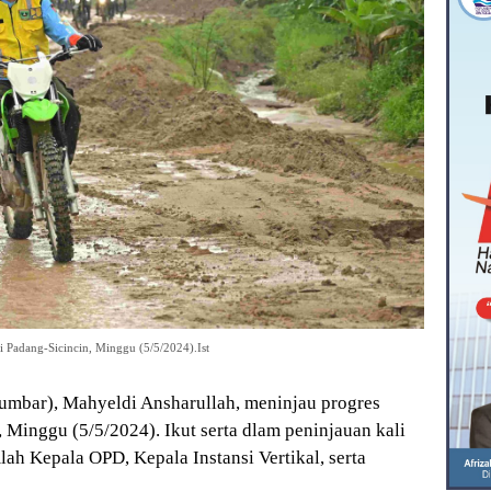
 Padang-Sicincin, Minggu (5/5/2024).Ist
mbar), Mahyeldi Ansharullah, meninjau progres
 Minggu (5/5/2024). Ikut serta dlam peninjauan kali
ah Kepala OPD, Kepala Instansi Vertikal, serta