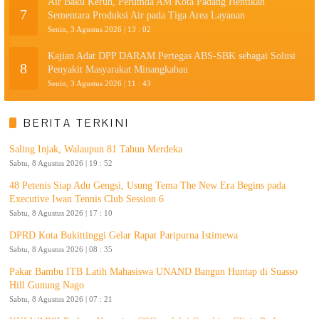
Air Baku Keruh, Perumda AM Kota Padang Hentikan
7
Sementara Produksi Air pada Tiga Area Layanan
Senin, 3 Agustus 2026 | 13 : 02
Kajian Adat DPP DARAM Pertegas ABS-SBK sebagai Solusi
8
Penyakit Masyarakat Minangkabau
Senin, 3 Agustus 2026 | 11 : 43
BERITA TERKINI
Saling Injak, Walaupun 81 Tahun Merdeka
Sabtu, 8 Agustus 2026 | 19 : 52
48 Petenis Siap Adu Gengsi, Usung Tema The New Era Begins pada
Executive Iwan Tennis Club Session 6
Sabtu, 8 Agustus 2026 | 17 : 10
DPRD Kota Bukittinggi Gelar Rapat Paripurna Istimewa
Sabtu, 8 Agustus 2026 | 08 : 35
Pakar Bambu ITB Latih Mahasiswa UNAND Bangun Huntap di Suasso
Hill Gunung Nago
Sabtu, 8 Agustus 2026 | 07 : 21