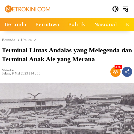
Langsung
ke
konten
Beranda
Peristiwa
Politik
Nasional
Ek
Beranda
Umum
Terminal Lintas Andalas yang Melegenda dan
Terminal Anak Aie yang Merana
3397
Metrokini
Selasa, 9 Mei 2023 | 14 : 35