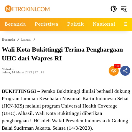
Langsung
ke
konten
Beranda
Peristiwa
Politik
Nasional
Ek
Beranda
Umum
Wali Kota Bukittinggi Terima Penghargaan
UHC dari Wapres RI
480
Metrokini
Selasa, 14 Maret 2023 | 17 : 41
BUKITTINGGI
– Pemko Bukittinggi dinilai berhasil dukung
Program Jaminan Kesehatan Nasional-Kartu Indonesia Sehat
(JKN-KIS) melalui program Universal Health Coverage
(UHC). Alhasil, Wali Kota Bukittinggi diberikan
penghargaan UHC oleh Wakil Presiden Indonesia di Gedung
Balai Sudirman Jakarta, Selasa (14/3/2023).