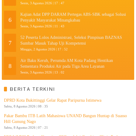
Senin, 3 Agustus 2026 | 17 : 47
Kajian Adat DPP DARAM Pertegas ABS-SBK sebagai Solusi
6
Penyakit Masyarakat Minangkabau
Senin, 3 Agustus 2026 | 11 : 43
52 Peserta Lolos Administrasi, Seleksi Pimpinan BAZNAS
7
Sumbar Masuk Tahap Uji Kompetensi
Minggu, 2 Agustus 2026 | 17 : 52
Air Baku Keruh, Perumda AM Kota Padang Hentikan
8
Sementara Produksi Air pada Tiga Area Layanan
Senin, 3 Agustus 2026 | 13 : 02
BERITA TERKINI
DPRD Kota Bukittinggi Gelar Rapat Paripurna Istimewa
Sabtu, 8 Agustus 2026 | 08 : 35
Pakar Bambu ITB Latih Mahasiswa UNAND Bangun Huntap di Suasso
Hill Gunung Nago
Sabtu, 8 Agustus 2026 | 07 : 21