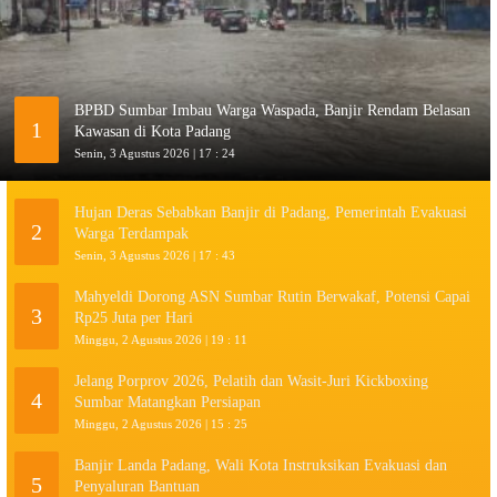
BPBD Sumbar Imbau Warga Waspada, Banjir Rendam Belasan
1
Kawasan di Kota Padang
Senin, 3 Agustus 2026 | 17 : 24
Hujan Deras Sebabkan Banjir di Padang, Pemerintah Evakuasi
2
Warga Terdampak
Senin, 3 Agustus 2026 | 17 : 43
Mahyeldi Dorong ASN Sumbar Rutin Berwakaf, Potensi Capai
3
Rp25 Juta per Hari
Minggu, 2 Agustus 2026 | 19 : 11
Jelang Porprov 2026, Pelatih dan Wasit-Juri Kickboxing
4
Sumbar Matangkan Persiapan
Minggu, 2 Agustus 2026 | 15 : 25
Banjir Landa Padang, Wali Kota Instruksikan Evakuasi dan
5
Penyaluran Bantuan