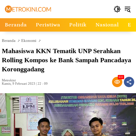
Langsung
ke
konten
Beranda
Peristiwa
Politik
Nasional
Ek
Beranda
Ekonomi
Mahasiswa KKN Tematik UNP Serahkan
Rolling Kompos ke Bank Sampah Pancadaya
Koronggadang
632
Metrokini
Kamis, 9 Februari 2023 | 22 : 09