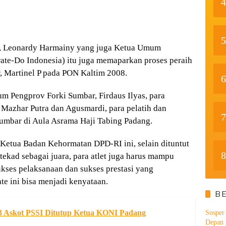
4
5
tu, Leonardy Harmainy yang juga Ketua Umum
te-Do Indonesia) itu juga memaparkan proses peraih
 Martinel P pada PON Kaltim 2008.
6
m Pengprov Forki Sumbar, Firdaus Ilyas, para
Mazhar Putra dan Agusmardi, para pelatih dan
7
 Sumbar di Aula Asrama Haji Tabing Padang.
etua Badan Kehormatan DPD-RI ini, selain dituntut
8
 tekad sebagai juara, para atlet juga harus mampu
ukses pelaksanaan dan sukses prestasi yang
e ini bisa menjadi kenyataan.
B
 Askot PSSI Ditutup Ketua KONI Padang
Sosper
Depan 