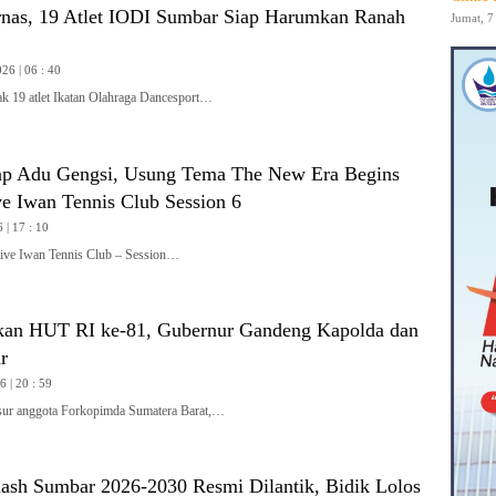
nas, 19 Atlet IODI Sumbar Siap Harumkan Ranah
Jumat, 7
26 | 06 : 40
19 atlet Ikatan Olahraga Dancesport…
iap Adu Gengsi, Usung Tema The New Era Begins
ve Iwan Tennis Club Session 6
 | 17 : 10
e Iwan Tennis Club – Session…
kan HUT RI ke-81, Gubernur Gandeng Kapolda dan
r
 | 20 : 59
r anggota Forkopimda Sumatera Barat,…
ash Sumbar 2026-2030 Resmi Dilantik, Bidik Lolos