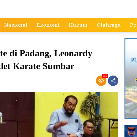
Nasional
Ekonomi
Hukum
Olahraga
Pe
te di Padang, Leonardy
tlet Karate Sumbar
655