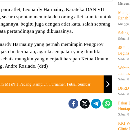
Minggu, 
para atlet, Leonardy Harmainy, Karateka DAN VIII
Menuju
, secara spontan meminta dua orang atlet kumite untuk
Ranah 
annya, begitu juga dengan atlet kata, salah seorang
Minggu, 
ata pertandingan yang dikuasainya.
Saling
Sabtu, 8
onardy Harmainy yang pernah memimpin Pengprov
48 Pet
ak dan berharap, agar kesempatan yang dimiliki
Begins
n sebaik mungkin yang menjadi harapan Ketua Umum
Sabtu, 8
, Andre Rosiade. (drd)
Wabup 
Jamnas
Sabtu, 8
Tim MTsN 1 Padang Kampiun Turnamen Futsal Sumbar
DPRD K
Sabtu, 8
Pakar
Huntap
Sabtu, 8
KKI WA
Clinic 