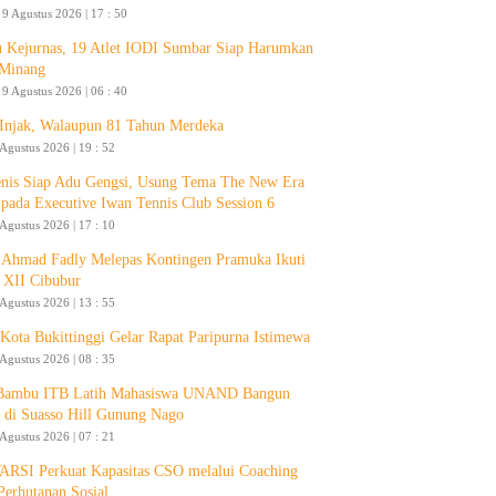
9 Agustus 2026 | 17 : 50
 Kejurnas, 19 Atlet IODI Sumbar Siap Harumkan
Minang
9 Agustus 2026 | 06 : 40
 Injak, Walaupun 81 Tahun Merdeka
 Agustus 2026 | 19 : 52
enis Siap Adu Gengsi, Usung Tema The New Era
 pada Executive Iwan Tennis Club Session 6
 Agustus 2026 | 17 : 10
Ahmad Fadly Melepas Kontingen Pramuka Ikuti
 XII Cibubur
 Agustus 2026 | 13 : 55
ota Bukittinggi Gelar Rapat Paripurna Istimewa
 Agustus 2026 | 08 : 35
 Bambu ITB Latih Mahasiswa UNAND Bangun
 di Suasso Hill Gunung Nago
 Agustus 2026 | 07 : 21
RSI Perkuat Kapasitas CSO melalui Coaching
Perhutanan Sosial