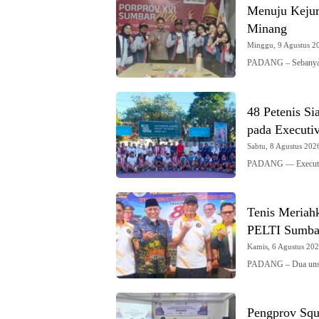
Menuju Kejur
Minang
Minggu, 9 Agustus 20
PADANG – Sebanyak 
48 Petenis S
pada Executi
Sabtu, 8 Agustus 2026
PADANG — Executiv
Tenis Meriah
PELTI Sumba
Kamis, 6 Agustus 2026
PADANG – Dua unsu
Pengprov Squ