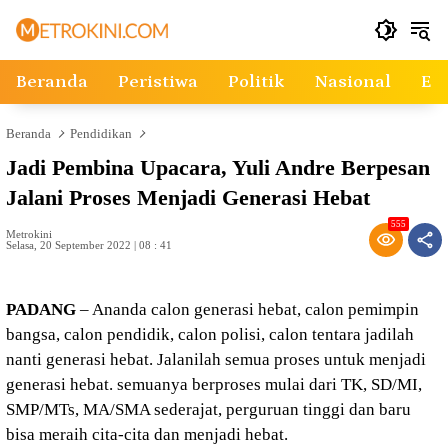
Langsung
ke
konten
Beranda
Peristiwa
Politik
Nasional
Ek
Beranda
Pendidikan
Jadi Pembina Upacara, Yuli Andre Berpesan
Jalani Proses Menjadi Generasi Hebat
555
Metrokini
Selasa, 20 September 2022 | 08 : 41
PADANG
– Ananda calon generasi hebat, calon pemimpin
bangsa, calon pendidik, calon polisi, calon tentara jadilah
nanti generasi hebat. Jalanilah semua proses untuk menjadi
generasi hebat. semuanya berproses mulai dari TK, SD/MI,
SMP/MTs, MA/SMA sederajat, perguruan tinggi dan baru
bisa meraih cita-cita dan menjadi hebat.