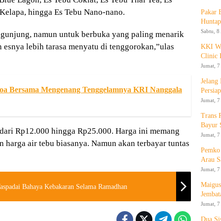
 Kelapa, hingga Es Tebu Nano-nano.
Pakar
Huntap
Sabtu, 8
engunjung, namun untuk berbuka yang paling menarik
in esnya lebih tarasa menyatu di tenggorokan,”ulas
KKI WA
Clinic 
Jumat, 7
Jelang
 Doa Bersama Mengenang Tenggelamnya KRI Nanggala
Persia
Jumat, 7
Trans 
Bayur 
 dari Rp12.000 hingga Rp25.000. Harga ini memang
Jumat, 7
n harga air tebu biasanya. Namun akan terbayar tuntas
Pemko 
Arau S
Jumat, 7
Maigus
Waspadai Bahaya Kebakaran Selama Ramadhan
Jembat
Jumat, 7
Dua Si