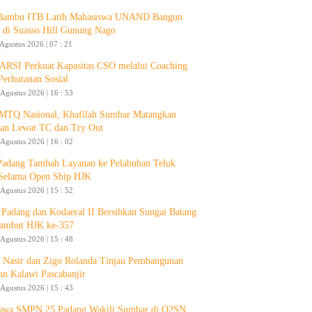
 Bambu ITB Latih Mahasiswa UNAND Bangun
 di Suasso Hill Gunung Nago
 Agustus 2026 | 07 : 21
RSI Perkuat Kapasitas CSO melalui Coaching
Perhutanan Sosial
 Agustus 2026 | 16 : 53
 MTQ Nasional, Khafilah Sumbar Matangkan
pan Lewat TC dan Try Out
 Agustus 2026 | 16 : 02
Padang Tambah Layanan ke Pelabuhan Teluk
Selama Open Ship HJK
 Agustus 2026 | 15 : 52
Padang dan Kodaeral II Bersihkan Sungai Batang
ambut HJK ke-357
 Agustus 2026 | 15 : 48
 Nasir dan Zigo Rolanda Tinjau Pembangunan
an Kalawi Pascabanjir
 Agustus 2026 | 15 : 43
swa SMPN 25 Padang Wakili Sumbar di O2SN