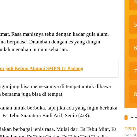
4
5
kmat. Rasa manisnya tebu dengan kadar gula alami
na berpuasa. Ditambah dengan es yang dingin
6
sudah menahan minum seharian.
n jadi Ketum Alumni SMPN 11 Padang
7
ngunjung bisa memesannya di tempat untuk dibawa
8
 bersama juga bisa di tempat.
an untuk berbuka, tapi jika ada yang ingin berbuka
r Es Tebu Suamtera Budi Arif, Senin (4/3).
B
akan berbagai jenis rasa. Mulai dari Es Tebu Mint, Es
DPRD K
Sabtu, 8
Blue Lagon, Es Tebu Coklat, Es Tebu Thai Tea, Es