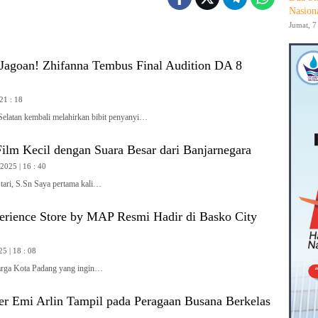
Nasion
Jumat, 7
 Jagoan! Zhifanna Tembus Final Audition DA 8
 21 : 18
latan kembali melahirkan bibit penyanyi…
ilm Kecil dengan Suara Besar dari Banjarnegara
2025 | 16 : 40
stari, S.Sn Saya pertama kali…
rience Store by MAP Resmi Hadir di Basko City
5 | 18 : 08
ga Kota Padang yang ingin…
er Emi Arlin Tampil pada Peragaan Busana Berkelas