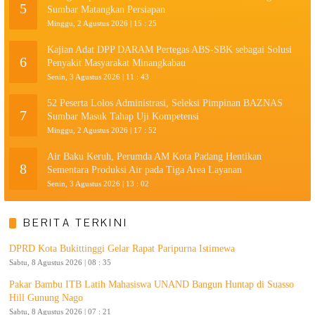
5
Sumbar Matangkan Persiapan
Minggu, 2 Agustus 2026 | 15 : 25
Kajian Adat DPP DARAM Pertegas ABS-SBK sebagai Solusi
6
Penyakit Masyarakat Minangkabau
Senin, 3 Agustus 2026 | 11 : 43
52 Peserta Lolos Administrasi, Seleksi Pimpinan BAZNAS
7
Sumbar Masuk Tahap Uji Kompetensi
Minggu, 2 Agustus 2026 | 17 : 52
Air Baku Keruh, Perumda AM Kota Padang Hentikan
8
Sementara Produksi Air pada Tiga Area Layanan
Senin, 3 Agustus 2026 | 13 : 02
BERITA TERKINI
DPRD Kota Bukittinggi Gelar Rapat Paripurna Istimewa
Sabtu, 8 Agustus 2026 | 08 : 35
Pakar Bambu ITB Latih Mahasiswa UNAND Bangun Huntap di Suasso
Hill Gunung Nago
Sabtu, 8 Agustus 2026 | 07 : 21