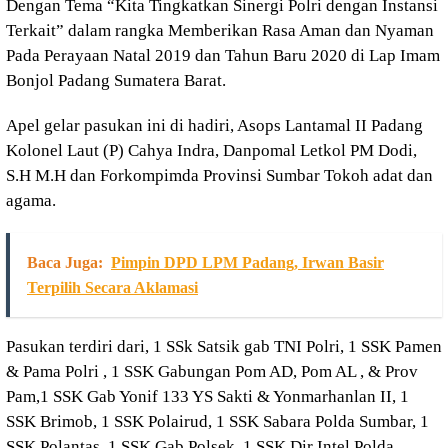
Dengan Tema “Kita Tingkatkan Sinergi Polri dengan Instansi
Terkait” dalam rangka Memberikan Rasa Aman dan Nyaman
Pada Perayaan Natal 2019 dan Tahun Baru 2020 di Lap Imam
Bonjol Padang Sumatera Barat.
Apel gelar pasukan ini di hadiri, Asops Lantamal II Padang
Kolonel Laut (P) Cahya Indra, Danpomal Letkol PM Dodi,
S.H M.H dan Forkompimda Provinsi Sumbar Tokoh adat dan
agama.
Baca Juga:
Pimpin DPD LPM Padang, Irwan Basir
Terpilih Secara Aklamasi
Pasukan terdiri dari, 1 SSk Satsik gab TNI Polri, 1 SSK Pamen
& Pama Polri , 1 SSK Gabungan Pom AD, Pom AL , & Prov
Pam,1 SSK Gab Yonif 133 YS Sakti & Yonmarhanlan II, 1
SSK Brimob, 1 SSK Polairud, 1 SSK Sabara Polda Sumbar, 1
SSK Polantas, 1 SSK Gab Polsek, 1 SSK Dir Intel Polda