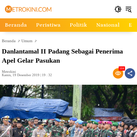
Langsung
ke
konten
Beranda
Peristiwa
Politik
Nasional
Ek
Beranda
Umum
Danlantamal II Padang Sebagai Penerima
Apel Gelar Pasukan
504
Metrokini
Kamis, 19 Desember 2019 | 19 : 32