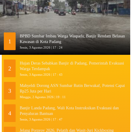
BPBD Sumbar Imbau Warga Waspada, Banjir Rendam Belasan
1
Kawasan di Kota Padang
Senin, 3 Agustus 2026 | 17 : 24
Hujan Deras Sebabkan Banjir di Padang, Pemerintah Evakuasi
2
Warga Terdampak
Senin, 3 Agustus 2026 | 17 : 43
Mahyeldi Dorong ASN Sumbar Rutin Berwakaf, Potensi Capai
3
Rp25 Juta per Hari
Minggu, 2 Agustus 2026 | 19 : 11
Banjir Landa Padang, Wali Kota Instruksikan Evakuasi dan
4
Penyaluran Bantuan
Senin, 3 Agustus 2026 | 17 : 47
Jelang Porprov 2026, Pelatih dan Wasit-Juri Kickboxing