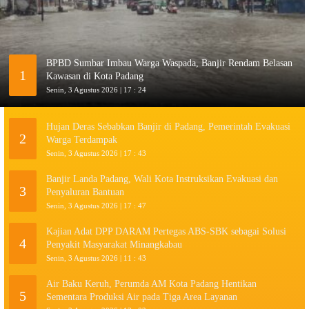
BPBD Sumbar Imbau Warga Waspada, Banjir Rendam Belasan
1
Kawasan di Kota Padang
Senin, 3 Agustus 2026 | 17 : 24
Hujan Deras Sebabkan Banjir di Padang, Pemerintah Evakuasi
2
Warga Terdampak
Senin, 3 Agustus 2026 | 17 : 43
Banjir Landa Padang, Wali Kota Instruksikan Evakuasi dan
3
Penyaluran Bantuan
Senin, 3 Agustus 2026 | 17 : 47
Kajian Adat DPP DARAM Pertegas ABS-SBK sebagai Solusi
4
Penyakit Masyarakat Minangkabau
Senin, 3 Agustus 2026 | 11 : 43
Air Baku Keruh, Perumda AM Kota Padang Hentikan
5
Sementara Produksi Air pada Tiga Area Layanan