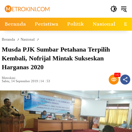
Langsung
ke
konten
Beranda
Peristiwa
Politik
Nasional
Ek
Beranda
Nasional
Musda PJK Sumbar Petahana Terpilih
Kembali, Nofrijal Mintak Sukseskan
Harganas 2020
542
Metrokini
Sabtu, 14 September 2019 | 14 : 53