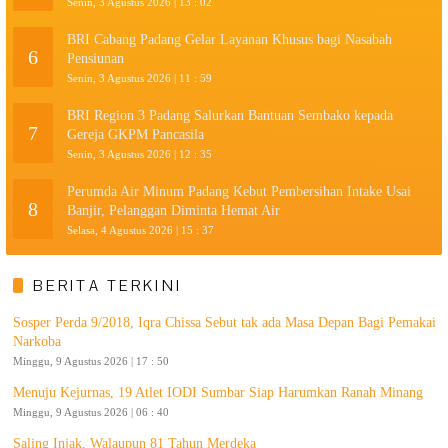
Senin, 3 Agustus 2026 | 13 : 02
BRI Cabang Padang Gelar Layanan Khusus bagi Nasabah
6
Pensiunan
Senin, 3 Agustus 2026 | 11 : 59
BRI Region 3 Padang Salurkan Bantuan Sembako kepada
7
Gereja GKPM Pancasila
Senin, 3 Agustus 2026 | 12 : 35
Perumda Air Minum Padang Kebut Pembersihan Intake Usai
8
Banjir, Pelanggan Diminta Hemat Air
Selasa, 4 Agustus 2026 | 15 : 37
BERITA TERKINI
Sosper Perda 9/2018, Iqra Chissa Sebut tak ada Masa Depan Bagi Pemakai
Narkoba
Minggu, 9 Agustus 2026 | 17 : 50
Menuju Kejurnas, 19 Atlet IODI Sumbar Siap Harumkan Ranah Minang
Minggu, 9 Agustus 2026 | 06 : 40
Saling Injak, Walaupun 81 Tahun Merdeka