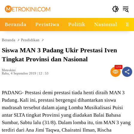
Langsung
ke
konten
Beranda
Peristiwa
Politik
Nasional
Ek
Beranda
Pendidikan
Siswa MAN 3 Padang Ukir Prestasi Iven
Tingkat Provinsi dan Nasional
1206
Metrokini
Rabu, 4 September 2019 | 12 : 53
PADANG- Prestasi demi prestasi tiada henti diraih MAN 3
Padang. Kali ini, prestasi bergengsi dihantarkan siswa
madrasah tersebut dalam ajang Lomba Musikalisasi Puisi
antar SLTA tingkat Provinsi yang diadakan Balai Bahasa
Sumbar, Sabtu lalu (31/8). Dalam lomba itu, tim MAN 3 yang
terdiri dari Ana Jimi Taqwa, Chairatni Ilman, Rischa